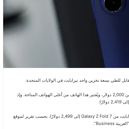
ولا يُعدّ Galaxy Z Fold 7 هاتفًا رخيصًا بالأساس، إذ يبدأ سعره من 2,000 دولار، ويُعتبر هذا الهاتف من أغلى الهواتف المتاحة. وإذ
رًا.
ومع هذا، يبدو أن “سامسونغ” رفعت بهدوء تكلفة نسخة واحد تيرابايت من Galaxy Z Fold 7 إلى 2,499 دولارًا، بحسب تقرير لموقع