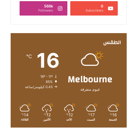
566k
0
Followers
Subscribers
الطقس
16
℃
Melbourne
18º - 11º
65%
0.45 كيلومتر/ساعة
غيوم متفرقة
14
12
12
17
16
℃
℃
℃
℃
℃
الجمعة
السبت
الأحد
الأثنين
الثلاثاء