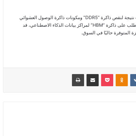
وارتفاع أسعار الهواتف هو أمر متوقع مع ارتفاع أسعار المكونات نتيجة لنقص ذاكرة “DDR5” ومكونات ذاكرة الوصول العشوائي
الأخرى. وإلى حين عودة وتيرة الإنتاج إلى طبيعتها أو انخفاض الطلب على ذاكرة “HBM” لمراكز بيانات الذكاء الاصطناعي، قد
ة المتوفرة حاليًا في السوق.
Odnoklassniki
‫Pocket
مشاركة عبر البريد
طباعة