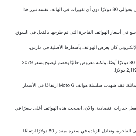
ومع هذه الزيادة، أصبحت بعض إصدارات Galaxy Z Fold 7 أغلى بحوالي 80 دولارًا دون أي تغييرات في الهاتف نفسه تبرر هذا
 أوسع في أسعار الهواتف الفاخرة التي تم طرحها بالفعل في السوق.
لإلكتروني كان يعرض الهواتف بأسعارها الأصلية في مارس.
ويبدو أن سعر إصدار الهاتف نفسه بسعة 512 غيغابايت قد ارتفع 80 دولارًا أيضًا، ولكنه معروض حاليًا بخصم ليصبح بسعر 2079
يأتي هذا في الوقت الذي قامت فيه “موتورولا” مؤخرًا بخطوة مماثلة. فقد شهدت سلسلة هواتف Moto G ارتفاعًا في الأسعار
ار 100 دولار، وكانت تُعتبر بالفعل خيارات اقتصادية. والآن، أصبحت هذه الهواتف أغلى سعرًا في
أما هاتف Galaxy Z Fold 7، فيُصنف ضمن أعلى فئة في الهواتف الفاخرة، وتعادل الزيادة في سعره بمقدار 80 دولارًا ارتفاعًا