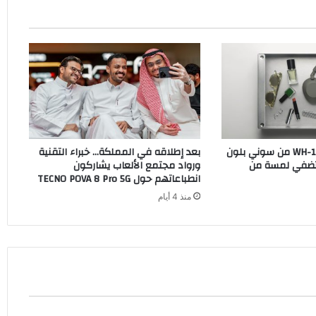
سماعات WH-1000XM6 من سوني بلون
بعد إطلاقه في المملكة… خبراء التقنية
O الجديد تضفي لمسة من
ورواد مجتمع الألعاب يشاركون
انطباعاتهم حول TECNO POVA 8 Pro 5G
منذ 4 أيام