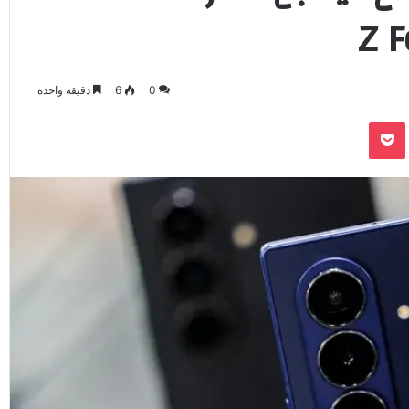
0
6
دقيقة واحدة
‫Pocket
Odnoklassnik