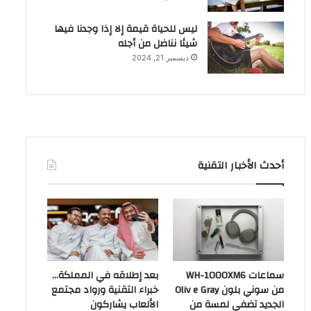
ليس للحياة قيمة إلا إذا وجدنا فيها
شيئا نناضل من أجله
ديسمبر 21, 2024
أحدث الأخبار التقنية
سماعات WH-1000XM6
بعد إطلاقه في المملكة…
من سوني بلون Oliv e Gray
خبراء التقنية ورواد مجتمع
الجديد تضفي لمسة من
الألعاب يشاركون