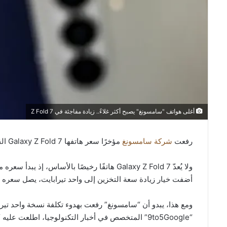
أغلى هواتف "سامسونغ" يصبح أكثر غلاءً.. زيادة مفاجئة في Z Fold 7
رفعت
شركة سامسونغ
مؤخرًا سعر هاتفها Galaxy Z Fold 7 القابل للطي بسعة تخزين واحد تيرابايت في الولايات المتحدة.
أضفت خيار زيادة سعة التخزين إلى واحد تيرابايت، يصل سعره إلى 2,419 دولا
“9to5Google” المتخصص في أخبار التكنولوجيا، اطلعت عليه “العربية Business”.