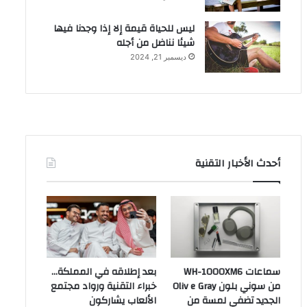
ليس للحياة قيمة إلا إذا وجدنا فيها
شيئا نناضل من أجله
ديسمبر 21, 2024
أحدث الأخبار التقنية
سماعات WH-1000XM6
بعد إطلاقه في المملكة…
من سوني بلون Oliv e Gray
خبراء التقنية ورواد مجتمع
الجديد تضفي لمسة من
الألعاب يشاركون