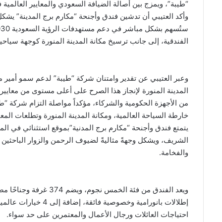
“طيبة”، ويمزج بين أصالة الضيافة السعودي والمعايير العالمية ف
وأكد العتيبي أن تدشين فندق وأجنحة “مكارم برج المدينة” يشكل 
الفندقية، إلى جانب ترسيخ مكانة المدينة المنورة كوجهة سياحية
وعبر العتيبي عن تقدير وامتنان شركة “طيبة” لدعم سمو أمير من
المدينة المنورة لإنجاز هذا الصرح على أعلى مستوى من معايير 
من الأجهزة الحكومية والشركاء، مؤكداً مواصلة التزام شركة “ط
خارطة السياحة العالمية، ومكانة المدينة المنورة وتطلعات المعت
يتمتع فندق وأجنحة “مكارم برج المدنية”بموقع استثنائي في ال
الشريف، ويشكل وجهةً مثاليةً لضيوف الرحمن والزوار الباحثين ع
والفخامة.
ويعد الفندق من فئة الخم
إطلالات بانورامية وخص
احتياجات العائلات ورجال الأعمال والمعتمرين على حد سواء.