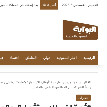
الخميس, أغسطس 6 2026
أخبار عاجلة
بعد إطلاقه في المملكة… خبراء التقن
الرئيسية
اخبار السعودية
دولي
المناطق
اقتصاد
فيد
الرئيسية
/
المزيد
/
عقارات
/
“أوقاف للاستثمار” و”طيبة” يدشنان رسميا
رائداً للشراكة بين القطاعين الوقفي والخاص
عقارات