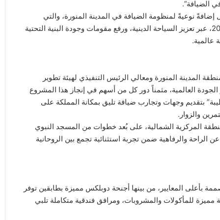
ي الضيافة”.
إضافةً نوعيةً لمنظومة الضيافة في المدينة المنورة، والتي
ستُسهم بشكل مباشر في دعم مستهدفات الرؤية السعودية 2030، عبر تعزيز السياحة الدينية، ورفع مقومات وجودة البنية التحتية
 عالمية.
طقة المدينة المنورة ومعالي الرئيس التنفيذي لهيئة تطوير
الجودة العالمية، مثمناً دور كل من أسهم في إنجاز هذا المشروع
يبة” بتقديم وجهات وتجارب ضيافة تليق بمكانة المملكة على
مرين والزوار.
منطقة المركزية الشمالية، على بُعد خطوات من المسجد النبوي
ن الراحة والرفاهية ضمن تجربة استثنائية تجمع بين الروحانية
س نجوم، ويضم 374 غرفة وجناحًا مصممة بأعلى المعايير، من بينها أجنحة دوبلكس مميزة بطابقين توفر
وصية فائقة، إضافة إلى 4 خيارات عالمية مميزة للمأكولات والمشروبات، ومرافق فندقية متكاملة تلبي