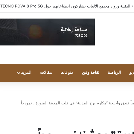
ية ورواد مجتمع الألعاب يشاركون انطباعاتهم حول TECNO POVA 8 Pro 5G
يو
الرياضة
ثقافة وفن
منوعات
مقالات
المزيد
ً فندق وأجنحة “مكارم برج المدينة” في قلب المدينة المنورة.. نموذجاً