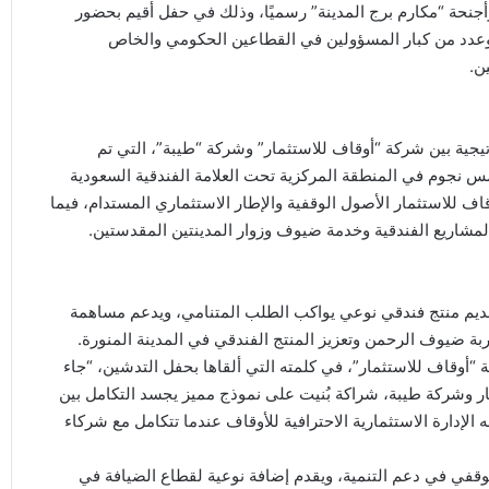
جنحة “مكارم برج المدينة” رسميًا، وذلك في حفل أقيم بحضور
 وعدد من كبار المسؤولين في القطاعين الحكومي والخاص
ن.
اتيجية بين شركة “أوقاف للاستثمار” وشركة “طيبة”، التي تم
نجوم في المنطقة المركزية تحت العلامة الفندقية السعودية
قاف للاستثمار الأصول الوقفية والإطار الاستثماري المستدام، فيما
لمشاريع الفندقية وخدمة ضيوف وزوار المدينتين المقدستين.
وتقديم منتج فندقي نوعي يواكب الطلب المتنامي، ويدعم مساهمة
جربة ضيوف الرحمن وتعزيز المنتج الفندقي في المدينة المنورة.
 “أوقاف للاستثمار”، في كلمته التي ألقاها بحفل التدشين، “جاء
ار وشركة طيبة، شراكة بُنيت على نموذج مميز يجسد التكامل بين
لإدارة الاستثمارية الاحترافية للأوقاف عندما تتكامل مع شركاء
وقفي في دعم التنمية، ويقدم إضافة نوعية لقطاع الضيافة في