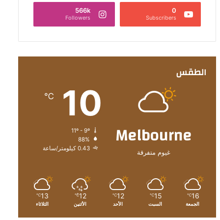
566k
0
Followers
Subscribers
الطقس
10
℃
Melbourne
11º - 9º
88%
0.43 كيلومتر/ساعة
غيوم متفرقة
13
12
12
15
16
℃
℃
℃
℃
℃
الجمعة
السبت
الأحد
الأثنين
الثلاثاء