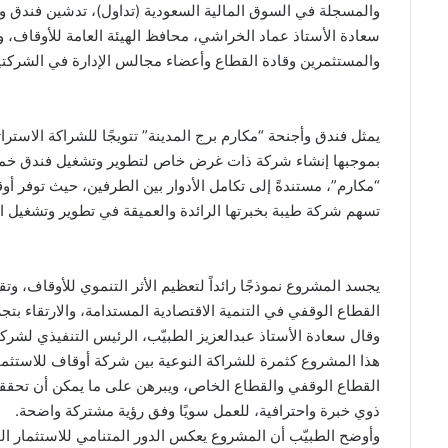
والمسجلة في السوق المالية السعودية (تداول)، تدشين فندق وأ
سعادة الأستاذ عماد الخراشي، محافظ الهيئة العامة للأوقاف،
والمستثمرين وقادة القطاع وأعضاء مجالس الإدارة في الشركتي
يمثل فندق وأجنحة “مكارم برج المدينة” تتويجًا للشراكة الاستر
بموجبها إنشاء شركة ذات غرض خاص لتطوير وتشغيل فندق خمس 
“مكارم”، مستندةً إلى تكامل الأدوار بين الطرفين، حيث توفر أو
تسهم شركة طيبة بخبرتها الرائدة والعميقة في تطوير وتشغيل ا
يجسد المشروع نموذجًا رائداً لتعظيم الأثر التنموي للأوقاف، 
القطاع الوقفي في التنمية الاقتصادية المستدامة، والارتقاء بت
وقال سعادة الأستاذ عبدالعزيز الطبيّب، الرئيس التنفيذي لشركة
هذا المشروع كثمرة للشراكة النوعية بين شركة أوقاف للاستثم
القطاع الوقفي والقطاع الخاص، ويبرهن على ما يمكن أن تحققه ا
ذوي خبرة واحترافية، للعمل سويًا وفق رؤية مشتركة واضحة.
وأوضح الطبيّب أن المشروع يعكس الدور المتنامي للاستثمار ال