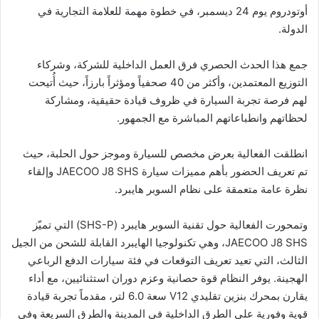
أوتودروم يوم 24 ديسمبر، في خطوة مهمة للعلامة التجارية في
الدولة.
جمع هذا الحدث الحصري فرق العمل الداخلية للشركة، وشركاء
التوزيع المعتمدين، وأكثر من 40 صحفياً ومؤثراً بارزاً، حيث أُتيحت
لهم فرصة تجربة السيارة في ظروف قيادة حقيقية، ومشاركة
لحظاتهم وانطباعاتهم المباشرة مع الجمهور.
انطلقت الفعالية بعرض مخصص للسيارة وموجز حول الحلبة، حيث
تم تعريف الحضور بأهم مميزات سيارة JAECOO J8 SHS وإلقاء
نظرة عامة متعمقة على نظام السوبر هايبرد.
وتمحورت الفعالية حول تقنية السوبر هايبرد (SHS-P) التي تميّز
JAECOO J8 SHS، وهي تكنولوجيا الهايبرد القابلة للشحن من الجيل
الثالث، التي تعيد تعريف التوقعات في فئة سيارات الدفع الرباعي
الهجينة. يوفر النظام قوة حصانية وعزم دوران استثنائيين، مع أداء
يقارن بمحرك بنزين تقليدي V12 سعة 6.0 لتر، مقدماً تجربة قيادة
قوية وفورية على الطرق الداخلية في المدينة والطرق السريعة وفي