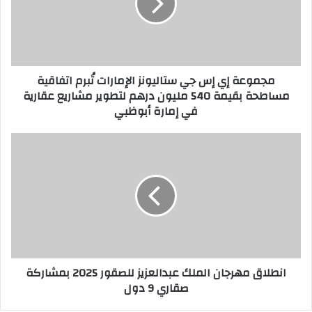
ستاليونز
الإمارات
تُبرم
اتفاقية
مساطحة
مجموعة إي إس جي ستاليونز الإمارات تُبرم اتفاقية
بقيمة
مساطحة بقيمة 540 مليون درهم لتطوير مشاريع عقارية
540
في إمارة أبوظبي
مليون
درهم
لتطوير
انطلاق
مشاريع
مهرجان
عقارية
الملك
في
عبدالعزيز
إمارة
للصقور
أبوظبي
2025
بمشاركة
صقاري
9
انطلاق مهرجان الملك عبدالعزيز للصقور 2025 بمشاركة
دول
صقاري 9 دول