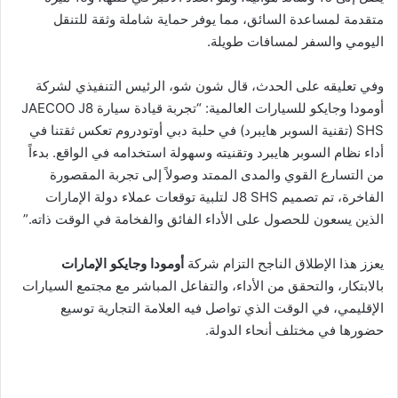
متقدمة لمساعدة السائق، مما يوفر حماية شاملة وثقة للتنقل
اليومي والسفر لمسافات طويلة.
وفي تعليقه على الحدث، قال شون شو، الرئيس التنفيذي لشركة
أومودا وجايكو للسيارات العالمية: “تجربة قيادة سيارة JAECOO J8
SHS (تقنية السوبر هايبرد) في حلبة دبي أوتودروم تعكس ثقتنا في
أداء نظام السوبر هايبرد وتقنيته وسهولة استخدامه في الواقع. بدءاً
من التسارع القوي والمدى الممتد وصولاً إلى تجربة المقصورة
الفاخرة، تم تصميم J8 SHS لتلبية توقعات عملاء دولة الإمارات
الذين يسعون للحصول على الأداء الفائق والفخامة في الوقت ذاته.”
يعزز هذا الإطلاق الناجح التزام شركة
أومودا وجايكو الإمارات
بالابتكار، والتحقق من الأداء، والتفاعل المباشر مع مجتمع السيارات
الإقليمي، في الوقت الذي تواصل فيه العلامة التجارية توسيع
حضورها في مختلف أنحاء الدولة.