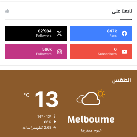
تابعنا على
62٬984
847k
Followers
Fans
566k
0
Followers
Subscribers
الطقس
13
℃
Melbourne
14º - 10º
66%
2.68 كيلومتر/ساعة
غيوم متفرقة