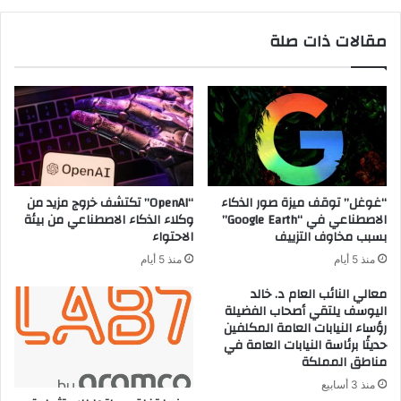
مقالات ذات صلة
“غوغل” توقف ميزة صور الذكاء
“OpenAI” تكتشف خروج مزيد من
الاصطناعي في “Google Earth”
وكلاء الذكاء الاصطناعي من بيئة
بسبب مخاوف التزييف
الاحتواء
منذ 5 أيام
منذ 5 أيام
معالي النائب العام د. خالد
اليوسف يلتقي أصحاب الفضيلة
رؤساء النيابات العامة المكلفين
حديثًا برئاسة النيابات العامة في
مناطق المملكة
منذ 3 أسابيع