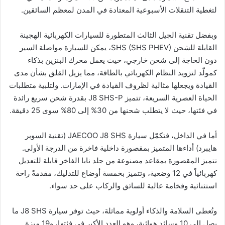
لتغطية التنقلات الأسبوعية المعتادة في المدن لمعظم السائقين.
وبفضل تقنية الجيل الثالث المتطورة للسيارات الكهربائية الهجينة
القابلة للشحن SHS (SHS PHEV)، يمكن للسيارة مواصلة السير
دون الحاجة إلى شحن خارجي، حيث يعمل محرك البنزين بذكاء
كمولّد لتزويد النظام الكهربائي بالطاقة، مما يزيل القلق بشأن مدى
القيادة ويجعلها مثالية لظروف القيادة في الإمارات. ولتلبية متطلبات
الحياة العصرية السريعة، تتميز J8 SHS-P بقدرة شحن سريع رائدة
في فئتها، حيث لا يتطلب شحنها من 30% إلى 80% سوى 25 دقيقة.
أما في الداخل، فتكمّل سيارة JAECOO J8 SHS (تقنية السوبر
هايبرد) أداءها المتميز بمقصورة داخلية فاخرة من الدرجة الأولى.
تتميز المقصورة بمقاعد مصنوعة من جلد نابا الفاخر قابلة للتعديل
كهربائياً في 12 وضعية، وتتميز بخمسة أوضاع للتدليك، مقدمةً راحة
استثنائية وفخامة عالية للسائق والركاب على حد سواء.
وتُعطى السلامة والذكاء أولوية مماثلة، حيث توفر سيارة J8 SHS ما
يصل إلى 10 وسائد هوائية، وهو العدد الأكبر في فئتها، و19 ميزة