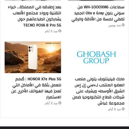
سماعات WH-1000XM6 من
بعد إطلاقه في المملكة… خبراء
سوني بلون Oliv e Gray الجديد
التقنية ورواد مجتمع الألعاب
تضفي لمسة من الأناقة والرقي
يشاركون انطباعاتهم حول
TECNO POVA 8 Pro 5G
منذ يومين
منذ 3 أيام
مارك فيلينتورف يتولى منصب
HONOR X7e Plus 5G : صُمم
العضو المنتدب لـ«سي إن إس
للعمل بثقة في الأماكن التي
الشرق الأوسط» ويشرف على
تعجز فيها الهواتف الأخرى عن
شركات قطاع التكنولوجيا ضمن
الاستمرار
مجموعة غباش
منذ 3 أيام
منذ 3 أيام