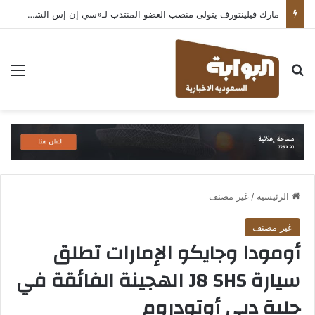
مارك فيلينتورف يتولى منصب العضو المنتدب لـ«سي إن إس الشرق الأوسط» ويشرف على شركات قطاع التكنولوجيا ضمن مجموعة غباش
بحث عن
الق
الرئيسية
/
غير مصنف
غير مصنف
أومودا وجايكو الإمارات تطلق
سيارة J8 SHS الهجينة الفائقة في
حلبة دبي أوتودروم