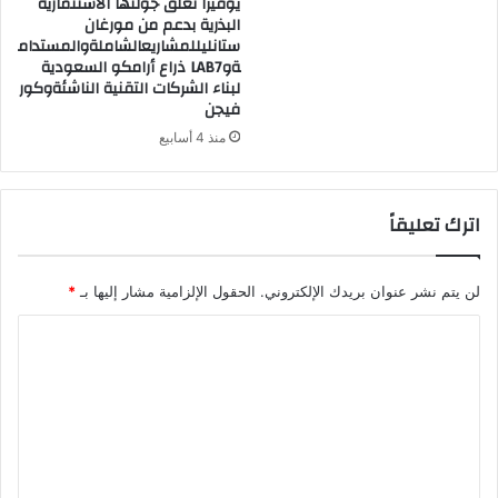
يوفيرا تغلق جولتها الاستثمارية
البذرية بدعم من مورغان
ستانليللمشاريعالشاملةوالمستدام
ةوLAB7 ذراع أرامكو السعودية
لبناء الشركات التقنية الناشئةوكور
فيجن
منذ 4 أسابيع
اترك تعليقاً
لن يتم نشر عنوان بريدك الإلكتروني.
الحقول الإلزامية مشار إليها بـ
*
ا
ل
ت
ع
ل