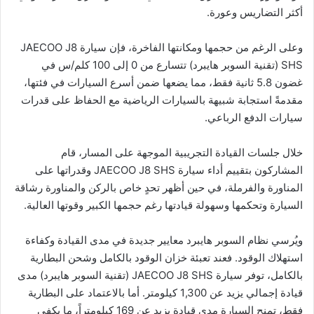
أكثر التضاريس وعورة.
وعلى الرغم من حجمها ومكانتها الفاخرة، فإن سيارة JAECOO J8
SHS (تقنية السوبر هايبرد) تتسارع من 0 إلى 100 كلم/س في
غضون 5.8 ثانية فقط، مما يضعها ضمن أسرع السيارات في فئتها،
مقدمةً استجابة شبيهة بالسيارات الرياضية مع الحفاظ على قدرات
سيارات الدفع الرباعي.
خلال جلسات القيادة التجريبية الموجهة على المسار، قام
المشاركون بتقييم أداء سيارة JAECOO J8 SHS وقدراتها على
المناورة والفرملة، في حين أظهر تحدٍ خاص بالركن والمناورة رشاقة
السيارة وتحكمها وسهولة قيادتها رغم حجمها الكبير وقوتها العالية.
ويُرسي نظام السوبر هايبرد معايير جديدة في مدى القيادة وكفاءة
استهلاك الوقود. فعند تعبئة خزان الوقود بالكامل وشحن البطارية
بالكامل، توفر سيارة JAECOO J8 SHS (تقنية السوبر هايبرد) مدى
قيادة إجمالي يزيد عن 1,300 كيلومتر. أما بالاعتماد على البطارية
فقط، تمنح السيارة مدى قيادة يزيد عن 169 كيلومتراً، ما يكفي