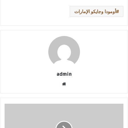
أومودا وجايكو الإمارات
admin
موقع
الويب
مجموعة
إي
إس
جي