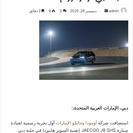
أرسل
admin
ديسمبر 26, 2025
0
9
2 دقائق
بريدا
إلكترونيا
دبي، الإمارات العربية المتحدة،:
استضافت شركة
أومودا وجايكو الإمارات
أول تجربة رسمية لقيادة
سيارة JAECOO J8 SHS (تقنية السوبر هايبرد) في حلبة دبي