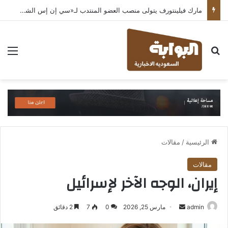
مارك فيلينتورف يتولى منصب العضو المنتدب لـ«سي إن إس الشرق الأوسط» ويشرف على شركات قطاع التكنولوجيا ضمن مجموعة غباش
بحث عن
الق
الرئيسية
/
مقالات
مقالات
إيران، الوجه الآخر لإسرائيل
أرسل
admin
مارس 25, 2026
0
7
2 دقائق
بريدا