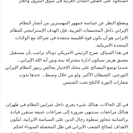
لتستحوذ على حصص البلدان العربية في سوق البترول والغاز.
وبقطع النظر عن حماسة جمهور المهسترين من أنصار النظام
الإيراني داخل المجتمعات العربية، فإن الهدف الإستراتيجي للنظام
الايراني هو أن يكون قوة اقليمية متنفذة في شراكة مع الولايات
المتحدة الامريكية.
في هذا السياق، صرح الرئيس الامريكي دونالد ترامب بأن مستقبل
مضيق هرمز سيكون ادارة مشتركة بينه وبين آيه الله الإيراني…
عندما توضع المصالح على محك الإختبار يجالس رموز النظام الإيراني
الثورجي، الشيطان الأكبر، ولو من خلال وسيط… عندها تذوب
شعارات الثورة كالثلج تحت الشمس.
في كل الحالات، هنالك شيء يجري داخل شرايين النظام في طهران.
هنالك مراجعات ستنتهي ضرورة إلى صراعات عنيفة ستفرز قيادة
براغماتية تتجاوز سطوة رجال الدين على السياسة الايرانية، لتكون
الاهداف لصالح الشعب الايراني في ظل المحصلة السوداء لحكم