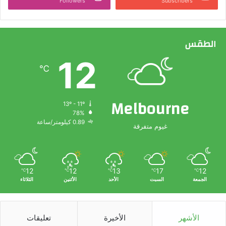
Followers
Subscribers
الطقس
12
℃
Melbourne
13º - 11º
78%
0.89 كيلومتر/ساعة
غيوم متفرقة
12
12
13
17
12
℃
℃
℃
℃
℃
الجمعة
السبت
الأحد
الأثنين
الثلاثاء
الأشهر
الأخيرة
تعليقات