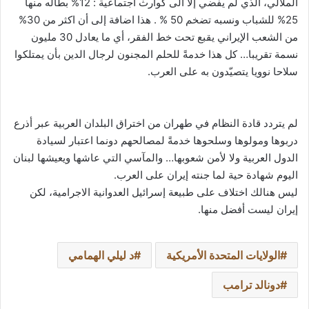
الملالي، الذي لم يفضي إلا الى كوارث اجتماعية : 12% بطاله منها
25% للشباب ونسبه تضخم 50 % . هذا اضافة إلى أن اكثر من 30%
من الشعب الإيراني يقبع تحت خط الفقر، أي ما يعادل 30 مليون
نسمة تقريبا… كل هذا خدمةً للحلم المجنون لرجال الدين بأن يمتلكوا
سلاحا نوويا يتصيّدون به على العرب.
لم يتردد قادة النظام في طهران من اختراق البلدان العربية عبر أذرع
دربوها ومولوها وسلحوها خدمةً لمصالحهم دونما اعتبار لسيادة
الدول العربية ولا لأمن شعوبها… والمآسي التي عاشها ويعيشها لبنان
اليوم شهادة حية لما جنته إيران على العرب.
ليس هنالك اختلاف على طبيعة إسرائيل العدوانية الاجرامية، لكن
إيران ليست أفضل منها.
الولايات المتحدة الأمريكية
د ليلي الهمامي
دونالد ترامب