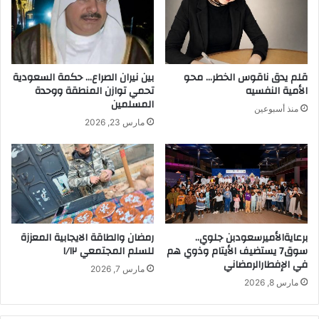
قلم يدق ناقوس الخطر… محو
بين نيران الصراع… حكمة السعودية
الأمية النفسيه
تحمي توازن المنطقة ووحدة
المسلمين
منذ أسبوعين
مارس 23, 2026
برعايةالأميرسعودبن جلوي..
رمضان والطاقة الايجابية المعززة
سوق7 يستضيف الأيتام وذوي هم
للسلم المجتمعي ١/١٢
في الإفطارالرمضاني
مارس 7, 2026
مارس 8, 2026