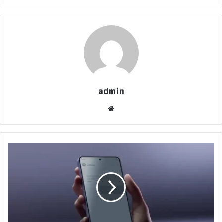
admin
موقع
الويب
شاشة
الخصوصية
في
Galaxy
S26
Ultra
تثير
الجدل