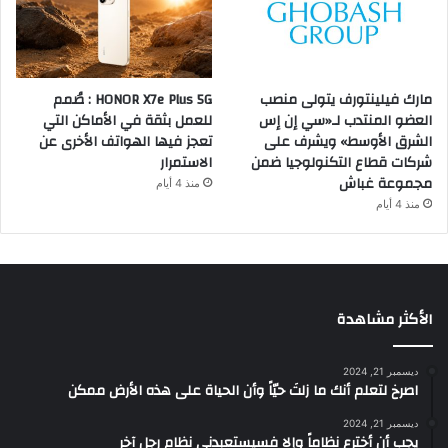
مارك فيلينتورف يتولى منصب
HONOR X7e Plus 5G : صُمم
العضو المنتدب لـ«سي إن إس
للعمل بثقة في الأماكن التي
الشرق الأوسط» ويشرف على
تعجز فيها الهواتف الأخرى عن
شركات قطاع التكنولوجيا ضمن
الاستمرار
مجموعة غباش
منذ 4 أيام
منذ 4 أيام
الأكثر مشاهدة
ديسمبر 21, 2024
‫اصرخ لتعلم أنك ما زلتَ حيّاً وأن الحياة على هذه الأرض ممكن
ديسمبر 21, 2024
يجب أن أخترع نظاماً وإلا فسيستعبدني نظام رجل آخر