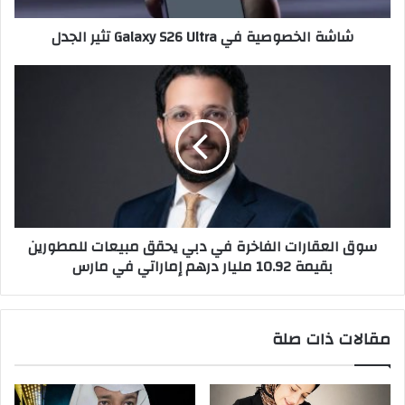
شاشة الخصوصية في Galaxy S26 Ultra تثير الجدل
سوق
العقارات
الفاخرة
في
دبي
يحقق
مبيعات
للمطورين
بقيمة
سوق العقارات الفاخرة في دبي يحقق مبيعات للمطورين
10.92
بقيمة 10.92 مليار درهم إماراتي في مارس
مليار
درهم
إماراتي
في
مقالات ذات صلة
مارس