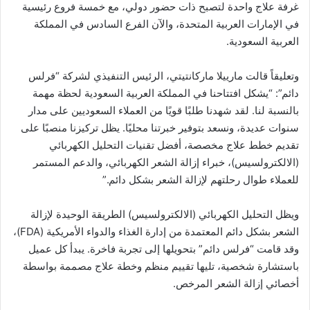
غرفة علاج واحدة لتصبح ذات حضور دولي، مع خمسة فروع رئيسية
في الإمارات العربية المتحدة، والآن الفرع السادس في المملكة
العربية السعودية.
وتعليقاً قالت مارييلا ماركانتيتي، الرئيس التنفيذي لشركة “فرلس
دائم”: “يشكل افتتاحنا في المملكة العربية السعودية لحظة مهمة
بالنسبة لنا. لقد شهدنا طلبًا قويًا من العملاء السعوديين على مدار
سنوات عديدة، ونسعد بتوفير خبرتنا محليًا. يظل تركيزنا منصبًا على
تقديم خطط علاج مخصصة، أفضل تقنيات التحليل الكهربائي
(الالكترولسيس)، خبراء إزالة الشعر الكهربائي، والدعم المستمر
للعملاء طوال رحلتهم لإزالة الشعر بشكل دائم.”
ويظل التحليل الكهربائي (الالكترولسيس) الطريقة الوحيدة لإزالة
الشعر بشكل دائم المعتمدة من إدارة الغذاء والدواء الأمريكية (FDA)،
وقد قامت “فرلس دائم” بتحويلها إلى تجربة فاخرة. يبدأ كل عميل
باستشارة شخصية، تليها تقييم منظم وخطة علاج مصممة بواسطة
أخصائي إزالة الشعر المرخص.