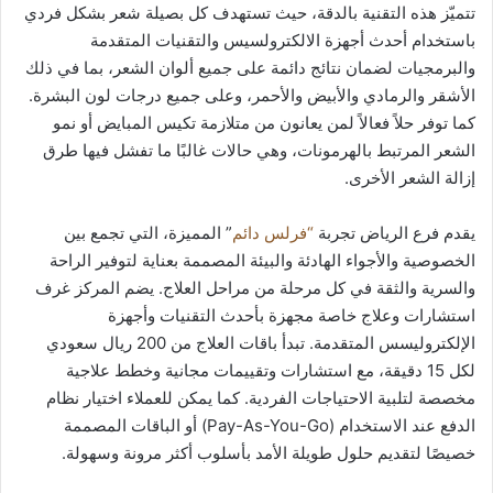
تتميّز هذه التقنية بالدقة، حيث تستهدف كل بصيلة شعر بشكل فردي
باستخدام أحدث أجهزة الالكترولسيس والتقنيات المتقدمة
والبرمجيات لضمان نتائج دائمة على جميع ألوان الشعر، بما في ذلك
الأشقر والرمادي والأبيض والأحمر، وعلى جميع درجات لون البشرة.
كما توفر حلاً فعالاً لمن يعانون من متلازمة تكيس المبايض أو نمو
الشعر المرتبط بالهرمونات، وهي حالات غالبًا ما تفشل فيها طرق
إزالة الشعر الأخرى.
يقدم فرع الرياض تجربة
“فرلس دائم
” المميزة، التي تجمع بين
الخصوصية والأجواء الهادئة والبيئة المصممة بعناية لتوفير الراحة
والسرية والثقة في كل مرحلة من مراحل العلاج. يضم المركز غرف
استشارات وعلاج خاصة مجهزة بأحدث التقنيات وأجهزة
الإلكتروليسس المتقدمة. تبدأ باقات العلاج من 200 ريال سعودي
لكل 15 دقيقة، مع استشارات وتقييمات مجانية وخطط علاجية
مخصصة لتلبية الاحتياجات الفردية. كما يمكن للعملاء اختيار نظام
الدفع عند الاستخدام (Pay-As-You-Go) أو الباقات المصممة
خصيصًا لتقديم حلول طويلة الأمد بأسلوب أكثر مرونة وسهولة.