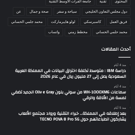
المحتوى
تقنية
جامعة الفرات الأوسط التقنية
دول مجلس التعاون الخليجي
سياحة و سفر
صحة و جمال
عن
فريق العمل
كاسبرسكي
لولو هايبرماركت
محمد جلمي الحساني
محمد حلمي الحساني
مخطط زمني
واتساب
أحدث المقالات
منذ 4 أيام
دراسة IBM : متوسط تكلفة اختراق البيانات في المملكة العربية
السعودية يصل إلى 27 مليون ريال في عام 2026
منذ 4 أيام
سماعات WH-1000XM6 من سوني بلون Oliv e Gray الجديد تضفي
لمسة من الأناقة والرقي
منذ 5 أيام
بعد إطلاقه في المملكة… خبراء التقنية ورواد مجتمع الألعاب
يشاركون انطباعاتهم حول TECNO POVA 8 Pro 5G