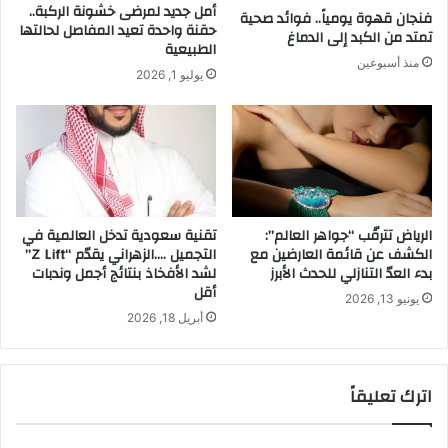
أمل جديد لمرضى خشونة الركبة..
فنجان قهوة يومياً.. فوائد صحية
حقنة واحدة تعيد المفاصل لحالتها
تمتد من الكبد إلى الدماغ
الطبيعية
منذ أسبوعين
يوليو 1, 2026
الرياض تترقّب “جواهر العالم”:
تقنية سعودية تدخل العالمية في
الكشف عن قائمة العارضين مع
التجميل ….الزهراني يقدّم “Z Lift”
بدء العدّ التنازلي للحدث الأبرز
لشد الأفخاذ بنتائج أجمل وندبات
أقل
يونيو 13, 2026
أبريل 18, 2026
اترك تعليقاً