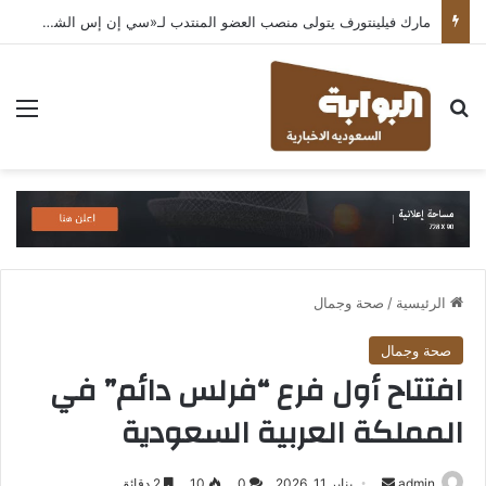
مارك فيلينتورف يتولى منصب العضو المنتدب لـ«سي إن إس الشرق الأوسط» ويشرف على شركات قطاع التكنولوجيا ضمن مجموعة غباش
بحث عن
الق
الرئيسية
/
صحة وجمال
صحة وجمال
افتتاح أول فرع “فرلس دائم” في
المملكة العربية السعودية
أرسل
admin
يناير 11, 2026
0
10
2 دقائق