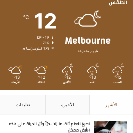
الطقس
12
℃
Melbourne
13º - 11º
71%
1.79 كيلومتر/ساعة
غيوم متفرقة
13
12
12
13
12
℃
℃
℃
℃
℃
السبت
الأحد
الأثنين
الثلاثاء
الأربعاء
الأشهر
الأخيرة
تعليقات
‫اصرخ لتعلم أنك ما زلتَ حيّاً وأن الحياة على هذه
الأرض ممكن