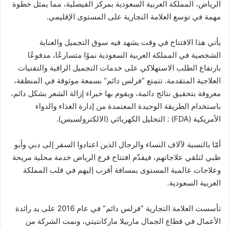
الرياض، المملكة العربية السعودية بمركز الفيصلية، مما يمثل خطوة
مهمة في توسع العلامة التجارية على المستوى الإقليمي.
يأتي هذا الافتتاح في وقت يشهد فيه سوق التجميل والعناية
الشخصية في المملكة العربية السعودية نموًا متسارعًا، مدفوعًا
بارتفاع الطلب الاستهلاكي على خدمات التجميل الراقية والتقنيات
العلاجية المتقدمة. تتمتع “فرلس دائم” بسمعة موثوقة في المنطقة،
معروفة بتحقيق نتائج دائمة، ويقوم بها خبراء إزالة الشعر بشكل دائم،
باستخدام الطريقة الوحيدة المعتمدة من إدارة الغذاء والدواء
الأمريكية (FDA) : التحليل الكهربائي (الالكترولسيس).
أمّا بالنسبة لآلاف النساء والرجال الذين اعتادوا السفر إلى دبي وأبو
ظبي لتلقي علاجاتهم، فيقدّم افتتاح فرع الرياض خدمة محلية مريحة
وعلاجات عالمية المستوى بمسافة أقرب إليهم في قلب المملكة
العربية السعودية.
تأسست العلامة التجارية “فرلس دائم” في عام 2016 على يد رائدة
الأعمال في قطاع الجمال مارييلا ماركانتيتي، ونمت الشركة من