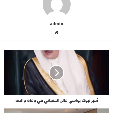
admin
موقع
الويب
أمير
تبوك
يواسي
فالح
الحقباني
في
وفاة
والدته
أمير تبوك يواسي فالح الحقباني في وفاة والدته
"سدافكو"