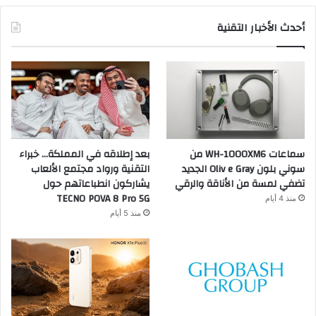
أحدث الأخبار التقنية
سماعات WH-1000XM6 من
بعد إطلاقه في المملكة… خبراء
سوني بلون Oliv e Gray الجديد
التقنية ورواد مجتمع الألعاب
تضفي لمسة من الأناقة والرقي
يشاركون انطباعاتهم حول
TECNO POVA 8 Pro 5G
منذ 4 أيام
منذ 5 أيام