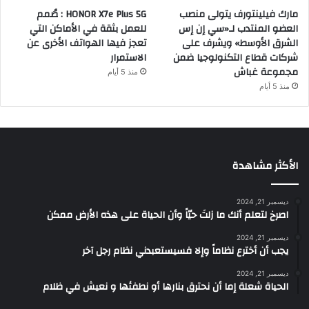
مارك فيلينتورف يتولى منصب
HONOR X7e Plus 5G : صُمم
العضو المنتدب لـ«سي إن إس
للعمل بثقة في الأماكن التي
الشرق الأوسط» ويشرف على
تعجز فيها الهواتف الأخرى عن
شركات قطاع التكنولوجيا ضمن
الاستمرار
مجموعة غباش
منذ 5 أيام
منذ 5 أيام
الأكثر مشاهدة
ديسمبر 21, 2024
‫اصرخ لتعلم أنك ما زلتَ حيّاً وأن الحياة على هذه الأرض ممكن
ديسمبر 21, 2024
يجب أن أخترع نظاماً وإلا فسيستعبدني نظام رجل آخر
ديسمبر 21, 2024
الحياة شعلة إما أن نحترق بنارها أو نطفئها و نعيش في ظلام