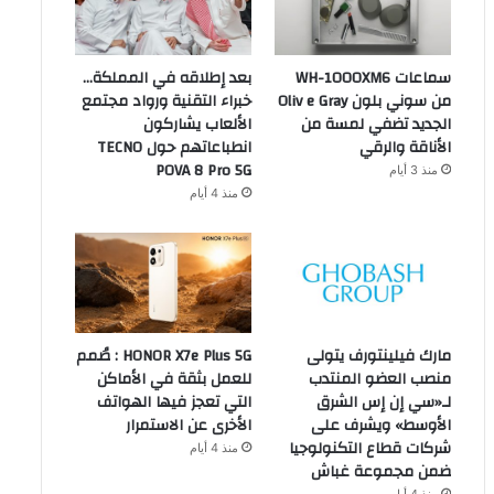
سماعات WH-1000XM6
بعد إطلاقه في المملكة…
من سوني بلون Oliv e Gray
خبراء التقنية ورواد مجتمع
الجديد تضفي لمسة من
الألعاب يشاركون
الأناقة والرقي
انطباعاتهم حول TECNO
POVA 8 Pro 5G
منذ 3 أيام
منذ 4 أيام
مارك فيلينتورف يتولى
HONOR X7e Plus 5G : صُمم
منصب العضو المنتدب
للعمل بثقة في الأماكن
لـ«سي إن إس الشرق
التي تعجز فيها الهواتف
الأوسط» ويشرف على
الأخرى عن الاستمرار
شركات قطاع التكنولوجيا
منذ 4 أيام
ضمن مجموعة غباش
منذ 4 أيام