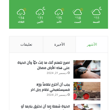
14
11
15
18
11
℃
℃
℃
℃
℃
الجمعة
السبت
الأحد
الأثنين
الثلاثاء
الأشهر
الأخيرة
تعليقات
‫اصرخ لتعلم أنك ما زلتَ حيّاً وأن الحياة
على هذه الأرض ممكن
ديسمبر 21, 2024
يجب أن أخترع نظاماً وإلا
فسيستعبدني نظام رجل آخر
ديسمبر 21, 2024
الحياة شعلة إما أن نحترق بنارها أو