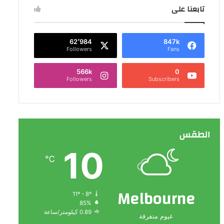
تابعنا على
62٬984
847k
Followers
Fans
566k
0
Followers
Subscribers
الطقس
10
℃
Melbourne
11º - 8º
85%
0.89 كيلومتر/ساعة
غيوم متفرقة