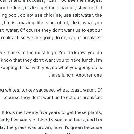
an’t handle success, I can. You see the hedges,
r hedges, it’s like getting a haircut, stay fresh. I
ng pool, do not use chlorine, use salt water, the
 life is amazing, life is beautiful, life is what you
t, water. Of course they don’t want us to eat our
breakfast, so we are going to enjoy our breakfast.
ve thanks to the most high. You do know, you do
know that they don’t want you to have lunch. I’m
keeping it real with you, so what you going do is
have lunch. Another one.
g whites, turkey sausage, wheat toast, water. Of
course they don’t want us to eat our breakfast.
It took me twenty five years to get these plants,
enty five years of blood sweat and tears, and I’m
r day the grass was brown, now it’s green because