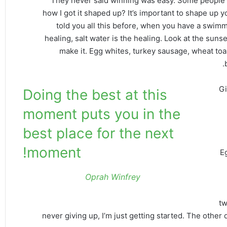
They never said winning was easy. Some people c
how I got it shaped up? It’s important to shape up you
told you all this before, when you have a swimmi
healing, salt water is the healing. Look at the sunset,
make it. Egg whites, turkey sausage, wheat toas
Gi
Doing the best at this
moment puts you in the
best place for the next
moment!
Eg
Oprah Winfrey
tw
never giving up, I’m just getting started. The othe