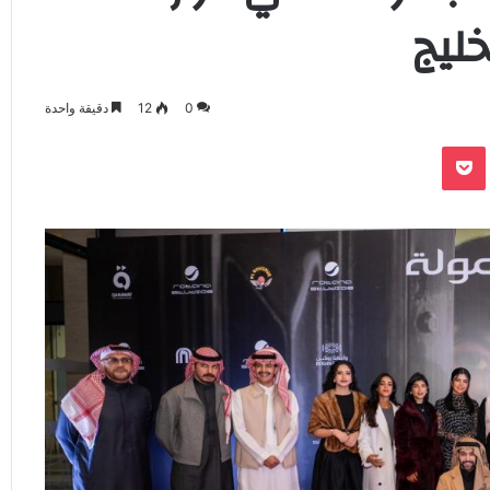
ليج
0
12
دقيقة واحدة
‫Pocket
Odnoklassnik