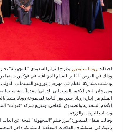
احتفلت
روتانا ستوديوز
وذلك في العرض الخاص للفيلم الذي أقيم في فوكس سينما بوا
ودشنت مشاركة الفيلم في مهرجان تورونتو السينمائي الدولي 
ومهرجان البحر الأحمر السينمائي الدولي؛ مقدماً رؤية سينمائية
الفيلم من إنتاج روتانا ستوديوز التابعة لمجموعة روتانا ميديا 
الأفلام السعودية والصندوق الثقافي، وتوزيع شركة “قنوات” المو
وشباب البومب والزرفة.
وقالت هيفاء المنصور: “يبرز فيلم “المجهولة” لمحة عن العالم
رغبتُ في استكشاف العلاقات المعقّدة المتشابكة داخل المجتم