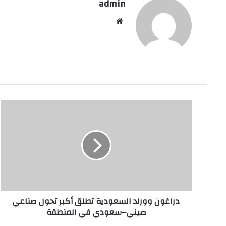
admin
موقع
الويب
دراغون
وورلد
السعودية
تطلق
أكبر
تحول
صناعي
صيني–
سعودي
دراغون وورلد السعودية تطلق أكبر تحول صناعي
في
صيني–سعودي في المنطقة
المنطقة