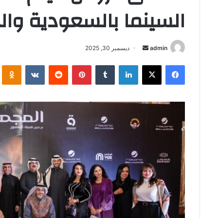
السينما بالسعودية والخ
أرسل
admin
ديسمبر 30, 2025
بريدا
فيسبوك
‫X
لينكدإن
بينتيريست
i
إلكترونيا