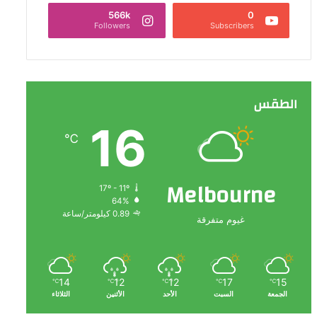
566k
0
Followers
Subscribers
الطقس
16
℃
Melbourne
17º - 11º
64%
0.89 كيلومتر/ساعة
غيوم متفرقة
14
12
12
17
15
℃
℃
℃
℃
℃
الجمعة
السبت
الأحد
الأثنين
الثلاثاء