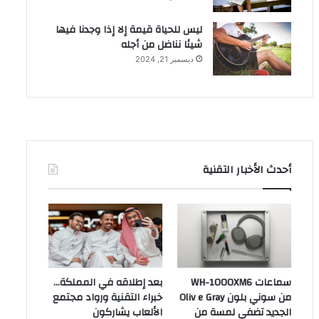
ليس للحياة قيمة إلا إذا وجدنا فيها
شيئا نناضل من أجله
ديسمبر 21, 2024
أحدث الأخبار التقنية
سماعات WH-1000XM6
بعد إطلاقه في المملكة…
من سوني بلون Oliv e Gray
خبراء التقنية ورواد مجتمع
الجديد تضفي لمسة من
الألعاب يشاركون