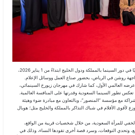
بطرح الفيلم السعودي “المجهولة” تجاريًا في دور السينما بالمملكة ودول الخليج ابتداءً من 1 يناير 2026،
جهة روشن في الرياض، بحضور صناع العمل ووسائل الإعلام.
عرضه العالمي الأول، كما شارك في مهرجان زيورخ السينمائي،
 تعكس تطور السينما السعودية وقدرتها على المنافسة العالمية.
بالشراكة مع مؤسسة “المنصور”، وبالتعاون مع مبادرة ضوء وهيئة
زع لأقوى الأفلام في شباك التذاكر بالمملكة والخليج مثل؛ هوبال
 الخفي للمرأة السعودية، من خلال شخصيات قريبة من الواقع،
ع، وتحدي التوقعات، وسرد قصة أخرى تقودها النساء، وذلك في