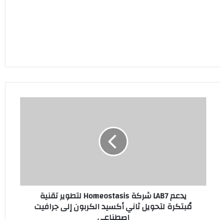
يدعم
LAB7
شركة
Homeostasis
لتطوير
تقنية
مُبتكرة
لتحويل
ثاني
يدعم LAB7 شركة Homeostasis لتطوير تقنية
أكسيد
مُبتكرة لتحويل ثاني أكسيد الكربون إلى جرافيت
الكربون
اصطناعي
إلى