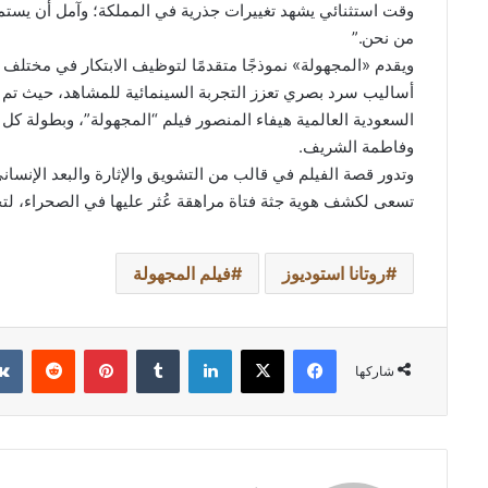
وقت استثنائي يشهد تغييرات جذرية في المملكة؛ وآمل أن يستمت
من نحن.”
ويقدم «المجهولة» نموذجًا متقدمًا لتوظيف الابتكار في مختلف 
أساليب سرد بصري تعزز التجربة السينمائية للمشاهد، حيث تم 
السعودية العالمية هيفاء المنصور فيلم “المجهولة”، وبطولة كل
وفاطمة الشریف.
وتدور قصة الفيلم في قالب من التشويق والإثارة والبعد الإنسان
تسعى لكشف هوية جثة فتاة مراهقة عُثر عليها في الصحراء، لتج
روتانا استوديوز
فيلم المجهولة
فيسبوك
‫X
لينكدإن
بينتيريست
شاركها