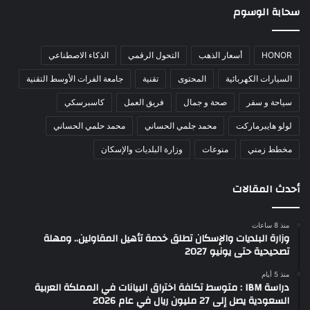
سحابة الوسوم
HONOR
أسعار الذهب
التحول الرقمي
الذكاء الاصطناعي
السيارات الكهربائية
المحتوى
تقنية
جامعة الفرات الأوسط التقنية
سياحة و سفر
صحة و جمال
فريق العمل
كاسبرسكي
لولو هايبرماركت
محمد جلمي الحساني
محمد حلمي الحساني
مخطط زمني
منوعات
وزارة البلديات والإسكان
أحدث المقالات
منذ 8 ساعات
وزارة البلديات والإسكان تطلق خدمة تأهيل المقاولين.. ومهلة
تصحيحية حتى يونيو 2027
منذ 5 أيام
دراسة IBM : متوسط تكلفة اختراق البيانات في المملكة العربية
السعودية يصل إلى 27 مليون ريال في عام 2026