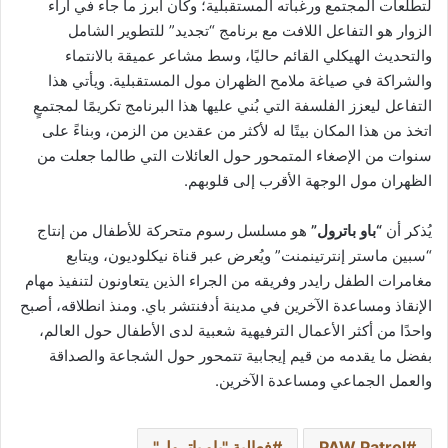
لتطلعات المجتمع ورغباته المستقبلية؛ وكان أبرز ما جاء في آراء
الزوار هو التفاعل اللافت مع برنامج “تجديد” للتطوير الشامل
والتحديث الهيكلي القائم حاليًا، وسط مشاعر عميقة بالانتماء
والشراكة في صياغة ملامح الظهران مول المستقبلية. ويأتي هذا
التفاعل ليعزز الفلسفة التي بُني عليها هذا البرنامج تكريمًا لمجتمعٍ
اتخذ من هذا المكان بيتًا له لأكثر من عقدين من الزمن، وبناءً على
سنوات من الإصغاء المتمحور حول العائلات التي طالما جعلت من
الظهران مول الوجهة الأقرب إلى قلوبهم.
يُذكر أن
“باو باترول”
هو مسلسل رسوم متحركة للأطفال من إنتاج
“سبين ماستر إنترتينمنت” ويُعرض عبر قناة نيكلوديون، ويتابع
مغامرات الطفل رايدر وفريقه من الجراء الذين يتعاونون لتنفيذ مهام
الإنقاذ ومساعدة الآخرين في مدينة أدفنتشر باي. ومنذ انطلاقه، أصبح
واحدًا من أكثر الأعمال الترفيهية شعبية لدى الأطفال حول العالم،
بفضل ما يقدمه من قيم إيجابية تتمحور حول الشجاعة والصداقة
والعمل الجماعي ومساعدة الآخرين.
PAW Patrol
فعالية "باو باترول"