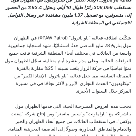
تستقطب 306,059 زائرًا طوال 10 أيام، وتحوّل 93.4% من الحضور
إلى متسوقين، مع تسجيل 1.37 مليون مشاهدة عبر وسائل التواصل
الاجتماعي في المنطقة الشرقية.
شكّلت انطلاقة فعالية “باو باترول” (PAW Patrol®) في الظهران
مول بتاريخ 28 مايو الماضي حدثًا استثنائيًا، شهد استجابة جماهيرية
واسعة من العائلات في مختلف أنحاء المنطقة الشرقية فاقت جميع
التوقعات الحالية. وعلى مدار عشرة أيام متتالية، سجّل الظهران مول
نموًا قياسيًا في حركة الزوار بلغت نسبته 25.1% مقارنة بالفترة
المماثلة السابقة، مما جعل فعالية “باو باترول: الإنقاذ الكبير” من
“نيكلوديون” الحدث التجاري الأبرز والأكثر نجاحًا في في مسيرة
المركز خلال السنوات الأخيرة.
نجحت هذه العروض المسرحية الحية، التي قدمها الظهران مول
بالشراكة مع “باراماونت” و”سبين ماستر” ومن إنتاج شركة “إيفنت
بوكس”، في استقطاب العائلات من جميع أنحاء الظهران والخبر
والدمام والمناطق المجاورة، وصولًا إلى العاصمة البحرينية المنامة.