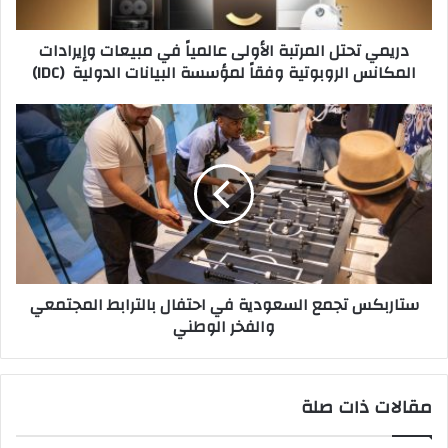
وإيرادات
المكانس
دريمي تحتل المرتبة الأولى عالمياً في مبيعات وإيرادات
الروبوتية
المكانس الروبوتية وفقاً لمؤسسة البيانات الدولية (IDC)
وفقاً
لمؤسسة
البيانات
ستاربكس
الدولية
تجمع
(IDC)
السعودية
في
احتفال
بالترابط
المجتمعي
والفخر
الوطني
ستاربكس تجمع السعودية في احتفال بالترابط المجتمعي
والفخر الوطني
مقالات ذات صلة