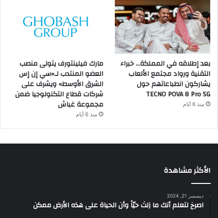
بعد إطلاقه في المملكة… خبراء
مارك فيلينتورف يتولى منصب
التقنية ورواد مجتمع الألعاب
العضو المنتدب لـ«سي إن إس
يشاركون انطباعاتهم حول
الشرق الأوسط» ويشرف على
TECNO POVA 8 Pro 5G
شركات قطاع التكنولوجيا ضمن
مجموعة غباش
منذ 6 أيام
منذ 6 أيام
الأكثر مشاهدة
ديسمبر 21, 2024
‫اصرخ لتعلم أنك ما زلتَ حيّاً وأن الحياة على هذه الأرض ممكن