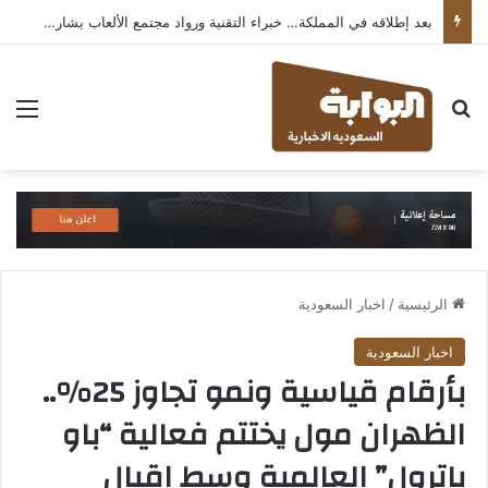
بعد إطلاقه في المملكة… خبراء التقنية ورواد مجتمع الألعاب يشاركون انطباعاتهم حول TECNO POVA 8 Pro 5G
بحث عن
الق
الرئيسية
/
اخبار السعودية
اخبار السعودية
بأرقام قياسية ونمو تجاوز 25%..
الظهران مول يختتم فعالية “باو
باترول” العالمية وسط إقبال