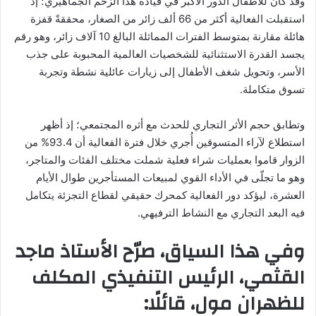
وقد كان للأطفال الدور الأكبر في قيادة هذا الزخم الجماهيري؛ إذ
استقبلت الفعالية أكثر من 66 ألف زائر من الصغار، محققةً قفزة
هائلة مقارنة بمتوسط الفترات المماثلة البالغ 10 آلاف زائر، وهو رقم
يجسد القدرة الاستثنائية للشخصيات العالمية المحبوبة على جذب
الأسر، وتحويل شغف الأطفال إلى زيارات عائلية نشطة وتجربة
تسوق متكاملة.
وتطابق حجم الأثر التجاري للحدث مع أثره المجتمعي؛ إذ أظهر
استطلاع لآراء المتسوقين أُجري خلال فترة الفعالية أن 93.4% من
الزوار قاموا بعمليات شراء فعلية شملت مختلف الفئات والمتاجر،
وهو ما تجلّى في الأداء القوي لمبيعات المستأجرين طوال الأيام
العشرة، ليؤكد دور الفعالية كمحرك حقيقي لقطاع التجزئة يتكامل
فيه البعد التجاري مع النشاط الترفيهي.
وفي هذا السياق، صرّح الأستاذ ماجد
القثمي، الرئيس التنفيذي المكلف
للظهران مول، قائلًا: