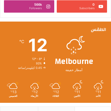
566k
0
Followers
Subscribers
الطقس
12
℃
Melbourne
12º - 8º
93%
0.45 كيلومتر/ساعة
أمطار خفيفة
13
12
12
11
11
℃
℃
℃
℃
℃
الأحد
الأثنين
الثلاثاء
الأربعاء
الخميس