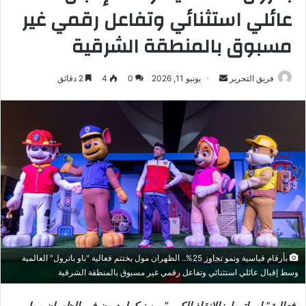
عائلي استثنائي وتفاعل رقمي غير
مسبوق بالمنطقة الشرقية
أرسل
فريق التحرير
يونيو 11, 2026
0
4
2 دقائق
بريدا
إلكترونيا
بأرقام قياسية ونمو تجاوز 25%.. الظهران مول يختتم فعالية "باو باترول" العالمية
وسط إقبال عائلي استثنائي وتفاعل رقمي غير مسبوق بالمنطقة الشرقية
فعالية”باو باترول: الإنقاذ الكبير” من نيكولوديون في الظهران مول