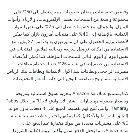
وتتضمن تخفيضات رمضان خصومات مميزة تصل إلى 50% على
مجموعة واسعة من المنتجات، تشمل الإلكترونيات، والأزياء، وأدوات
المنزل، والجمال، مع خصومات تصل إلى 75% على بعض المواد
الغذائية، بالإضافة إلى 40% على منتجات أمازون بازار. كما يمكن
لأعضاء برايم الحصول على كل ما يرغبون به بدءًا من 27 يناير، مع
الاستفادة من إمكانية توصيل سريعة ومجانية لملايين المنتجات في
نفس اليوم أو اليوم التالي للمنتجات المؤهلة، كما يُمكن للأعضاء
الاستفادة من خصم إضافي بنسبة 25% عند استخدام بطاقات
مصرف الراجحي وبطاقات بنك الأول الائتمانية وبطاقات بنك الرياض
الائتمانية، مما يتيح مضاعفة التوفير إلى جانب أسعار التخفيضات.
كما يستمتع عملاء Amazon.sa بتجربة تسوق استثنائية ومريحة
وبأسعار معقولة مع خيارات “اشترِ الآن وادفع لاحقًا” من خلال Tabby
وTamara، والتي تُتيح لهم تقسيط المبلغ على 4 دفعات بدون فوائد،
(تُطبق الشروط والأحكام). كما يمكنهم اختيار خطط تقسيط بنسبة
0% على مشتريات محددة من بنوك مختارة عند الدفع على
Amazon.sa، مما يجعل الدفع أسهل وأكثر مرونة (تُطبق الشروط