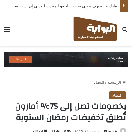
مارك فيلينتورف يتولى منصب العضو المنتدب لـ«سي إن إس الشرق الأوسط» ويشرف على شركات قطاع التكنولوجيا ضمن مجموعة غباش
بحث عن
الق
الرئيسية
/
اقتصاد
اقتصاد
بخصومات تصل إلى 75% أمازون
تُطلق تخفيضات رمضان السنوية
أرسل
admin
يناير 27, 2026
0
21
4 دقائق