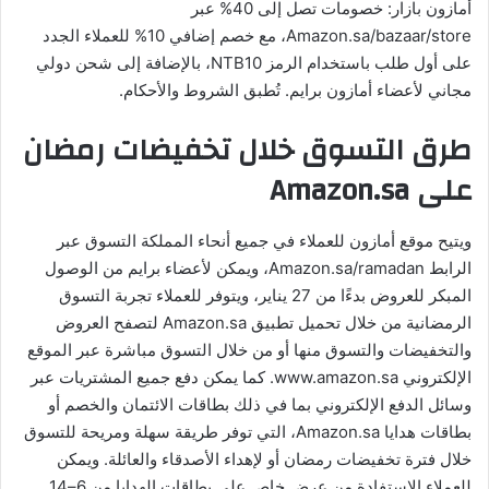
أمازون بازار: خصومات تصل إلى 40% عبر
Amazon.sa/bazaar/store، مع خصم إضافي 10% للعملاء الجدد
على أول طلب باستخدام الرمز NTB10، بالإضافة إلى شحن دولي
مجاني لأعضاء أمازون برايم. تُطبق الشروط والأحكام.
طرق التسوق خلال تخفيضات رمضان
على Amazon.sa
ويتيح موقع أمازون للعملاء في جميع أنحاء المملكة التسوق عبر
الرابط Amazon.sa/ramadan، ويمكن لأعضاء برايم من الوصول
المبكر للعروض بدءًا من 27 يناير، ويتوفر للعملاء تجربة التسوق
الرمضانية من خلال تحميل تطبيق Amazon.sa لتصفح العروض
والتخفيضات والتسوق منها أو من خلال التسوق مباشرة عبر الموقع
الإلكتروني www.amazon.sa. كما يمكن دفع جميع المشتريات عبر
وسائل الدفع الإلكتروني بما في ذلك بطاقات الائتمان والخصم أو
بطاقات هدايا Amazon.sa، التي توفر طريقة سهلة ومريحة للتسوق
خلال فترة تخفيضات رمضان أو لإهداء الأصدقاء والعائلة. ويمكن
للعملاء الاستفادة من عرض خاص على بطاقات الهدايا من 6–14