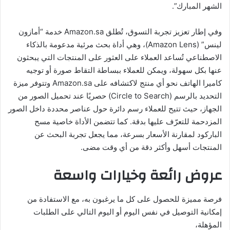
الشهر المبارك”.
وفي إطار تعزيز تجربة التسوق، تُطلق Amazon.sa خدمة “أمازون
لينس” (Amazon Lens)، وهي أداة بحث مرئية مدعومة بالذكاء
الاصطناعي تُساعد العملاء على العثور على المنتجات التي يبحثون
عنها بكل سهولة، ويمكن للعملاء ببساطة التقاط صورة أو توجيه
كاميرا الهاتف نحو أي منتج لاكتشافه على Amazon.sa وتتوفر ميزة
التحديد بالرسم (Circle to Search) حصريًا عند تحميل الصور من
الجهاز، حيث تتيح للعملاء رسم دائرة حول عناصر محددة داخل الصور
المزدحمة للتعرّف عليها بدقة. كما تتضمن الأداة خاصية مسح
الباركود لمقارنة الأسعار بسرعة، مما يجعل تجربة البحث عن
المنتجات أسهل وأكثر دقة من أي وقت مضى.
عروض رائعة وخيارات واسعة
فرصة مميزة للحصول على كل ما يرغبون به، مع الاستفادة من
إمكانية التوصيل في نفس اليوم أو اليوم التالي على الطلبات
المؤهلة،