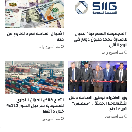
“المجموعة السعودية” تتحول
الأموال الساخنة تعود للخروج من
للخسارة بـ15.5 مليون دولار في
مصر
الربع الثاني
منذ أسبوع واحد
منذ أسبوع واحد
وزير الكهرباء: توطين الصناعة ونقل
ارتفاع فائض الميزان التجاري
التكنولوجيا الحديثة .. “سيمنس”
للسعودية مع دول الخليج 11.3%
شريك نجاح
خلال 5 أشهر
منذ أسبوعين
منذ أسبوعين