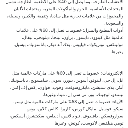
الأعشاب الطازجة، وما يصل إلى 40% على الأطعمة الطازجة. تشمل
المنتجات الأساسية اللحوم والمأكولات البحرية ومنتجات الألبان
والمخبوزات من علامات تجارية مثل ساديا، وتنمية، والكبير، وسنبلة،
والسعودية.
أدوات المطبخ والمنزل: خصومات تصل إلى 68% على علامات
عالمية مثل كينوود، دايسون، براون، نينجا، ديلونجي، تيفال،
مولينكس، نوتريكوك، فيليبس، بلاك آند ديكر، باناسونيك، بيسيل،
وغيرها.
الإلكترونيات: خصومات تصل إلى 60% على ماركات عالمية مثل
آبل، إل جي، لينوفو، أسوس، بيورر، سوني، سامسونج، باناسونيك،
أنكر، بلاي ستيشن، مايكروسوفت، وهوب، هواوي، إكس إف إكس،
نينتندو، لوجيتك، بوز، تي سي إل، ميتا، وغيرها.
الأزياء: خصومات تصل إلى 58% على ماركات عالمية مثل تيسو،
سيكو، فوسيل، مايكل كورس، كاريرا، كالفن كلاين، بوس،
سواروفسكي، دافيدوف، نيو بالانس، أديداس، سكيتشرز، أسيكس،
تومي هيلفيغر، لاكوست، كوتش، وغيرها.