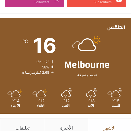
Followers
Subscribers
الطقس
16
℃
Melbourne
16º - 12º
58%
2.68 كيلومتر/ساعة
غيوم متفرقة
14
12
12
13
15
℃
℃
℃
℃
℃
السبت
الأحد
الأثنين
الثلاثاء
الأربعاء
الأشهر
الأخيرة
تعليقات