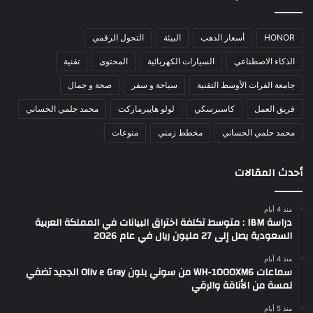
HONOR
أسعار الذهب
البيئة
التحول الرقمي
الذكاء الاصطناعي
السيارات الكهربائية
المحتوى
تقنية
جامعة الفرات الأوسط التقنية
سياحة و سفر
صحة و جمال
فريق العمل
كاسبرسكي
لولو هايبرماركت
محمد جلمي الحساني
محمد حلمي الحساني
مخطط زمني
منوعات
أحدث المقالات
منذ 4 أيام
دراسة IBM : متوسط تكلفة اختراق البيانات في المملكة العربية
السعودية يصل إلى 27 مليون ريال في عام 2026
منذ 4 أيام
سماعات WH-1000XM6 من سوني بلون Oliv e Gray الجديد تضفي
لمسة من الأناقة والرقي
منذ 5 أيام