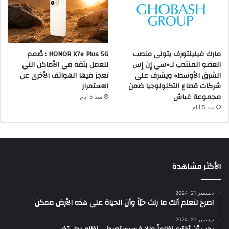
مارك فيلينتورف يتولى منصب
HONOR X7e Plus 5G : صُمم
العضو المنتدب لـ«سي إن إس
للعمل بثقة في الأماكن التي
الشرق الأوسط» ويشرف على
تعجز فيها الهواتف الأخرى عن
شركات قطاع التكنولوجيا ضمن
الاستمرار
مجموعة غباش
منذ 5 أيام
منذ 5 أيام
الأكثر مشاهدة
ديسمبر 21, 2024
‫اصرخ لتعلم أنك ما زلتَ حيّاً وأن الحياة على هذه الأرض ممكن
ديسمبر 21, 2024