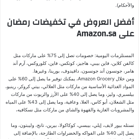
والأحكام).
أفضل العروض في تخفيضات رمضان
على Amazon.sa
المستلزمات اليومية: خصومات تصل إلى 75% على ماركات مثل
كالفن كلاين، فاين بيبي، هاجيز، كوتكس، فاين، كلوروكس، آرم آند
هامر، جونسون آند جونسون، دافيدوف، بورينا، وغيرها.
ومن خلال Amazon Grocery، يمكنك توفير ما يصل إلى 60% على
المواد الغذائية الأساسية من ماركات مثل العلالي، بيتي كروكر، رينبو،
بيلسبري، وليز، وما يصل إلى 40% على الأرز والزيوت من ماركات
مثل الشعلان، أبو كاس، العلا، وعافية، وما يصل إلى 43% على المياه
والمشروبات الغازية والقهوة والشاي من ماركات مثل نسكافيه،
نستله بيور لايف، إيلي، بيبسي، كوكاكولا، بيرين، تانج، وليبتون، وما
يصل إلى 40% على الفواكه والخضراوات الطازجة، بالإضافة إلى