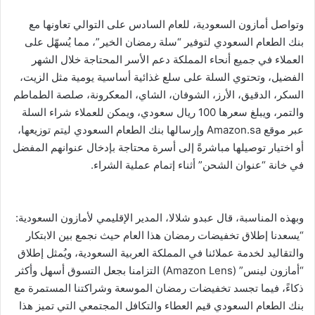
وتواصل أمازون السعودية، للعام السادس على التوالي تعاونها مع
بنك الطعام السعودي لتوفير “سلة رمضان الخير”، مما يُسهّل على
العملاء في جميع أنحاء المملكة دعم الأسر المحتاجة خلال الشهر
الفضيل، وتحتوي السلة على سلع غذائية أساسية يومية مثل الزيت،
السكر، الدقيق، الأرز، الشوفان، الشاي، المعكرونة، صلصة الطماطم
والتمر، ويبلغ سعرها 100 ريال سعودي، ويمكن للعملاء شراء السلة
عبر موقع Amazon.sa وإرسالها بنك الطعام السعودي ليتم توزيعها،
أو اختيار توصيلها مباشرةً إلى أسرة محتاجة بإدخال عنوانهم المفضل
في خانة “عنوان الشحن” أثناء إتمام عملية الشراء.
وبهذه المناسبة، قال عبدو شلالا، المدير الإقليمي لأمازون السعودية:
“يسعدنا إطلاق تخفيضات رمضان هذا العام حيث نجمع بين الابتكار
والتقاليد لخدمة عملائنا في المملكة العربية السعودية، ويُمثل إطلاق
“أمازون لينس” (Amazon Lens) التزامنا بجعل التسوق أسهل وأكثر
ذكاءً، فيما تجسد تخفيضات رمضان الموسعة وشراكتنا المستمرة مع
بنك الطعام السعودي قيم العطاء والتكافل المجتمعي التي تميز هذا