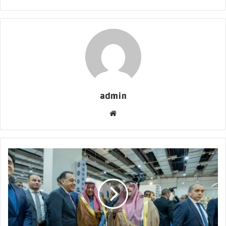
admin
موقع
الويب
هيئة
الأدب
والنشر
والترجمة
تدشّن
جناح
المملكة