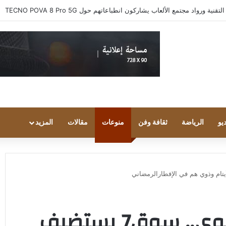
 ورواد مجتمع الألعاب يشاركون انطباعاتهم حول TECNO POVA 8 Pro 5G
يو
الرياضة
ثقافة وفن
منوعات
مقالات
المزيد
برعايةالأميرسعودبن جلوي.. سوق7 يستضيف