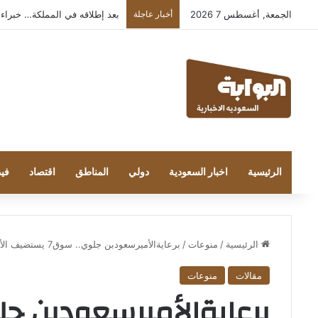
الجمعة, أغسطس 7 2026
أخبار عاجلة
بعد إطلاقه في المملكة… خبراء التقنية
الرئيسية
اخبار السعودية
دولي
المناطق
اقتصاد
فيد
الرئيسية
/
منوعات
/
برعايةالأميرسعودبن جلوي.. سوق7 يستضيف الأيتام وذوي هم في الإفطارالرمضاني
مقالات
منوعات