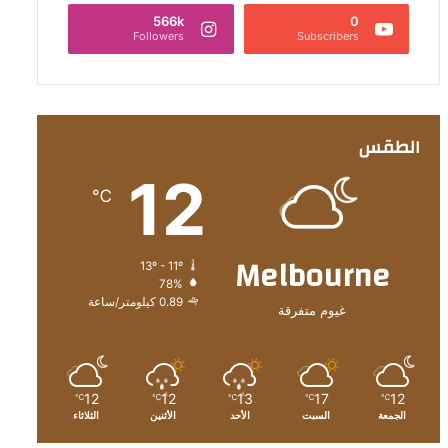
566k
0
Followers
Subscribers
الطقس
12
℃
Melbourne
13º - 11º
78%
0.89 كيلومتر/ساعة
غيوم متفرقة
12
12
13
17
12
℃
℃
℃
℃
℃
الجمعة
السبت
الأحد
الأثنين
الثلاثاء