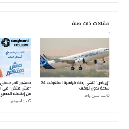
مقالات ذات صلة
“إيرباص” تنهي رحلة قياسية استغرقت 24
جمهور تامر حسني ي
ساعة بدون توقف
“مش هتكرر” في الح
من إطلاقه الحصري
منذ أسبوع واحد
منذ أسبوعين