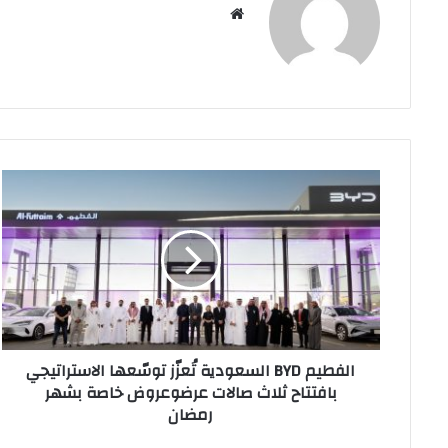
موقع
الويب
الفطيم
BYD
السعودية
تُعزّز
توسّعها
الاستراتيجي
بافتتاح
ثلاث
صالات
الفطيم BYD السعودية تُعزّز توسّعها الاستراتيجي
عرضوعروض
بافتتاح ثلاث صالات عرضوعروض خاصة بشهر
خاصة
رمضان
بشهر
رمضان