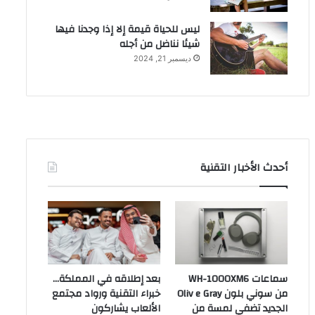
ليس للحياة قيمة إلا إذا وجدنا فيها
شيئا نناضل من أجله
ديسمبر 21, 2024
أحدث الأخبار التقنية
سماعات WH-1000XM6
بعد إطلاقه في المملكة…
من سوني بلون Oliv e Gray
خبراء التقنية ورواد مجتمع
الجديد تضفي لمسة من
الألعاب يشاركون