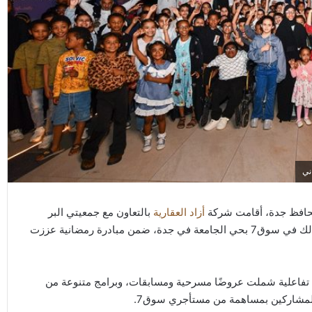
محافظ جدة، أقامت شركة
أزاد العقارية
بالتعاون مع جمعيتي البر
ونفع الخيرية حفل الإفطار الرمضاني السنوي للأيتام وذويهم، وذلك في سوق7 بحي الجامعة في جدة، ضمن مبادرة رمضانية عززت
٤٥ من الأيتام وذويهم برامج تفاعلية شملت عروضًا مسرحية ومسابقات، وبرامج متنوعة من
 للمشاركين بمساهمة من مستأجري سوق7.