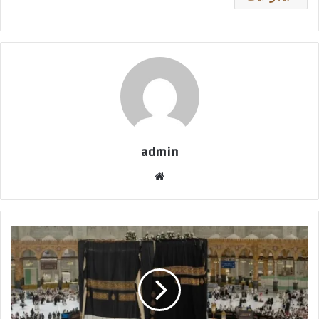
admin
موقع
الويب
الكعبة
ترتدي
كسوتها
الجديدة
عبر
1410