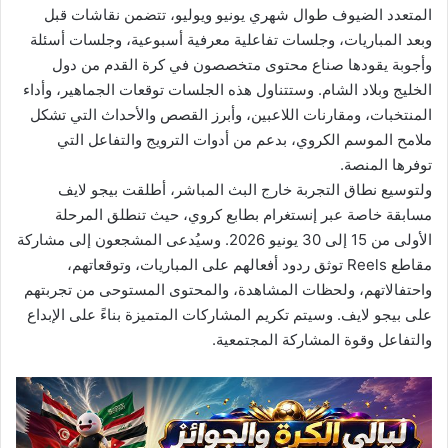
المتعدد الضيوف طوال شهري يونيو ويوليو، تتضمن نقاشات قبل
وبعد المباريات، وجلسات تفاعلية معرفية أسبوعية، وجلسات أسئلة
وأجوبة يقودها صناع محتوى متخصصون في كرة القدم من دول
الخليج وبلاد الشام. وستتناول هذه الجلسات توقعات الجماهير، وأداء
المنتخبات، ومقارنات اللاعبين، وأبرز القصص والأحداث التي تشكل
ملامح الموسم الكروي، بدعم من أدوات الترويج والتفاعل التي
توفرها المنصة.
ولتوسيع نطاق التجربة خارج البث المباشر، أطلقت بيجو لايف
مسابقة خاصة عبر إنستغرام بطابع كروي، حيث تنطلق المرحلة
الأولى من 15 إلى 30 يونيو 2026. وسيُدعى المشجعون إلى مشاركة
مقاطع Reels توثق ردود أفعالهم على المباريات، وتوقعاتهم،
واحتفالاتهم، ولحظات المشاهدة، والمحتوى المستوحى من تجربتهم
على بيجو لايف. وسيتم تكريم المشاركات المتميزة بناءً على الإبداع
والتفاعل وقوة المشاركة المجتمعية.