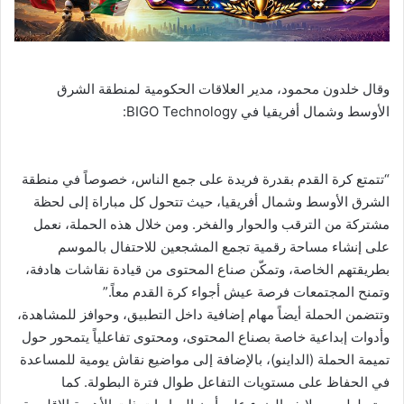
وقال خلدون محمود، مدير العلاقات الحكومية لمنطقة الشرق
الأوسط وشمال أفريقيا في BIGO Technology:
“تتمتع كرة القدم بقدرة فريدة على جمع الناس، خصوصاً في منطقة
الشرق الأوسط وشمال أفريقيا، حيث تتحول كل مباراة إلى لحظة
مشتركة من الترقب والحوار والفخر. ومن خلال هذه الحملة، نعمل
على إنشاء مساحة رقمية تجمع المشجعين للاحتفال بالموسم
بطريقتهم الخاصة، وتمكّن صناع المحتوى من قيادة نقاشات هادفة،
وتمنح المجتمعات فرصة عيش أجواء كرة القدم معاً.”
وتتضمن الحملة أيضاً مهام إضافية داخل التطبيق، وحوافز للمشاهدة،
وأدوات إبداعية خاصة بصناع المحتوى، ومحتوى تفاعلياً يتمحور حول
تميمة الحملة (الداينو)، بالإضافة إلى مواضيع نقاش يومية للمساعدة
في الحفاظ على مستويات التفاعل طوال فترة البطولة. كما