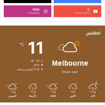
566k
0
Followers
Subscribers
الطقس
11
℃
Melbourne
13º - 8º
87%
0.45 كيلومتر/ساعة
غيوم متفرقة
13
13
12
11
13
℃
℃
℃
℃
℃
الأحد
الأثنين
الثلاثاء
الأربعاء
الخميس