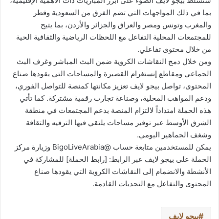
ستسلط بيجو لايف الضوء على أبرز المباريات ذات الأهمية الإقليمية،
بما في ذلك المواجهات التي تضم الفرق من السعودية وقطر
والمغرب وتونس ومصر والعراق والجزائر والأردن، بما يتيح
للمجتمعات المحلية التفاعل مع اللحظات الرياضية والثقافية الحية
من خلال محتوى تفاعلي.
ومن خلال دمج النقاشات الكروية ضمن البث المباشر وغرف البث
الجماعي ومقاطع إنستغرام القصيرة والمساحات التي يقودها صناع
المحتوى، تواصل بيجو لايف تعزيز مكانتها كمنصة للتواصل الفوري،
ودعم المواهب المحلية، وصناعة تجارب رقمية مشتركة. كما تأتي
هذه الحملة امتداداً لالتزام المنصة بدعم المجتمعات في منطقة
الشرق الأوسط عبر توفير مساحات يلتقي فيها الترفيه والثقافة
وشغف الجماهير اليومي.
يمكن للمستخدمين متابعة حساب @BigoLiveArabia وزيارة مركز
الحملة على بيجو لايف عبر الرابط: [رابط الحملة] للمشاركة في
الأنشطة والانضمام إلى النقاشات الكروية التي يقودها صناع
المحتوى والتفاعل مع التحديات القادمة.
بيجو لايف