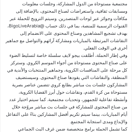
مجتمعية مستوحاة من الدول المشاركة، وجلسات معلومات
ومسابقات ثقافية، واستعراضات لصناع المحتوى، بالإضافة إلى
مكافآت وجوائز عبر لوحات المتصدرين. وسيتم الترويج للحملة عبر
القنوات الرسمية للمنصة، بما في ذلك حساب @BigoLiveArabia،
بهدف تشجيع المشاهدين وصناع المحتوى على الانضمام إلى
النقاشات المرتبطة بالمباريات ومشاركة آرائهم والتواصل مع جماهير
أخرى في الوقت الفعلي.
وفي إطار الحملة، أطلقت بيجو لايف سلسلة خاصة لتسليط الضوء
على صناع المحتوى مستوحاة من أجواء الموسم الكروي. وستركز
كل مرحلة على المنافسات الكروية، وجماهير المنتخبات والأندية في
المنطقة، والنقاشات التي يقودها صناع المحتوى. وسيستضيف
المشاركون جلسات بث مباشر بطابع كروي تتضمن عناصر بصرية
مستوحاة من كرة القدم، ونقاشات حول أبرز القضايا الكروية،
وأنشطة تفاعلية للجمهور، وتحديات مجتمعية. كما سيتم اختيار عدد
من صناع المحتوى للمشاركة في جلسات بث مباشر مروّجة خلال
أيام المباريات، بينما سيتم تكريم أفضل المشاركين بناءً على التفاعل
والإبداع ومدى استجابة المجتمع.
كما تشمل الحملة برامج متخصصة ضمن غرف البث الجماعي