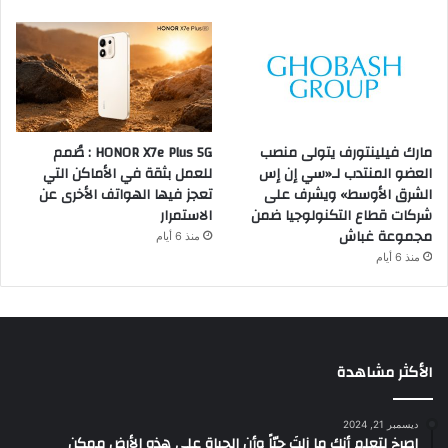
مارك فيلينتورف يتولى منصب
HONOR X7e Plus 5G : صُمم
العضو المنتدب لـ«سي إن إس
للعمل بثقة في الأماكن التي
الشرق الأوسط» ويشرف على
تعجز فيها الهواتف الأخرى عن
شركات قطاع التكنولوجيا ضمن
الاستمرار
مجموعة غباش
منذ 6 أيام
منذ 6 أيام
الأكثر مشاهدة
ديسمبر 21, 2024
‫اصرخ لتعلم أنك ما زلتَ حيّاً وأن الحياة على هذه الأرض ممكن