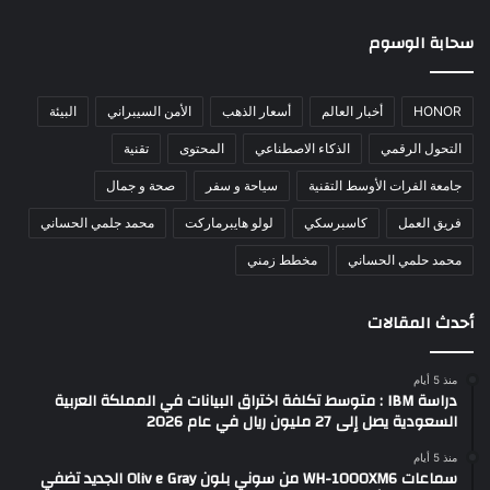
سحابة الوسوم
HONOR
أخبار العالم
أسعار الذهب
الأمن السيبراني
البيئة
التحول الرقمي
الذكاء الاصطناعي
المحتوى
تقنية
جامعة الفرات الأوسط التقنية
سياحة و سفر
صحة و جمال
فريق العمل
كاسبرسكي
لولو هايبرماركت
محمد جلمي الحساني
محمد حلمي الحساني
مخطط زمني
أحدث المقالات
منذ 5 أيام
دراسة IBM : متوسط تكلفة اختراق البيانات في المملكة العربية
السعودية يصل إلى 27 مليون ريال في عام 2026
منذ 5 أيام
سماعات WH-1000XM6 من سوني بلون Oliv e Gray الجديد تضفي