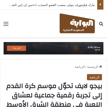
مارك فيلينتورف يتولى منصب العضو المنتدب لـ«سي إن إس الشرق الأوسط» ويشرف على شركات قطاع التكنولوجيا ضمن مجموعة غباش
بحث عن
الق
الرئيسية
/
الرياضة
الرياضة
بيجو لايف تحوّل موسم كرة القدم
إلى تجربة رقمية جماعية لعشاق
اللعبة في منطقة الشرق الأوسط