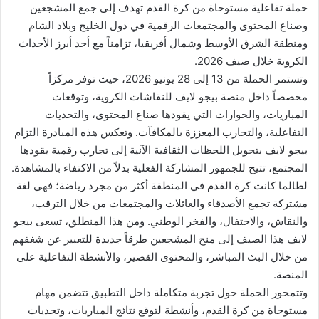
حملة تفاعلية مستوحاة من كرة القدم تهدف إلى جمع المشجعين
وصناع المحتوى والمجتمعات الرقمية في دول الخليج وبلاد الشام
ومنطقة الشرق الأوسط وشمال أفريقيا، تزامناً مع أحد أبرز الأحداث
الكروية خلال صيف 2026.
وتستمر الحملة من 13 إلى 28 يونيو 2026، حيث توفر مركزاً
مخصصاً داخل منصة بيجو لايف للنقاشات الكروية، وتوقعات
المباريات، والحوارات التي يقودها صناع المحتوى، والتحديات
التفاعلية، والتجارب المعززة بالمكافآت. وتعكس هذه المبادرة التزام
بيجو لايف بتحويل اللحظات الثقافية الآنية إلى تجارب رقمية يقودها
المجتمع، تتيح للجمهور المشاركة الفعلية بدلاً من الاكتفاء بالمشاهدة.
لطالما كانت كرة القدم في المنطقة أكثر من مجرد رياضة؛ فهي لغة
مشتركة تجمع الأصدقاء والعائلات والمجتمعات من خلال الترقب،
والنقاش، والاحتفال، والفخر الوطني. ومن هذا المنطلق، تسعى بيجو
لايف هذا الصيف إلى منح المشجعين طرقاً جديدة للتعبير عن شغفهم
من خلال البث المباشر، والمحتوى القصير، والأنشطة التفاعلية على
المنصة.
وتتمحور الحملة حول تجربة متكاملة داخل التطبيق تتضمن مهام
مستوحاة من كرة القدم، وأنشطة لتوقع نتائج المباريات، وتحديات