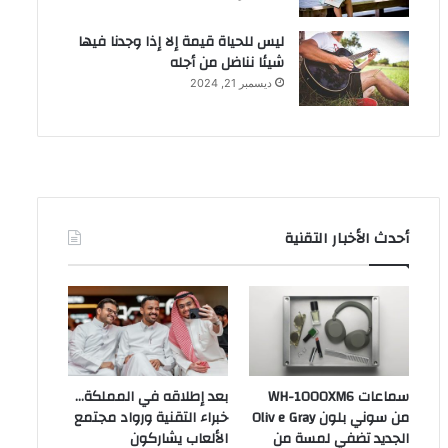
ليس للحياة قيمة إلا إذا وجدنا فيها
شيئا نناضل من أجله
ديسمبر 21, 2024
أحدث الأخبار التقنية
سماعات WH-1000XM6
بعد إطلاقه في المملكة…
من سوني بلون Oliv e Gray
خبراء التقنية ورواد مجتمع
الجديد تضفي لمسة من
الألعاب يشاركون