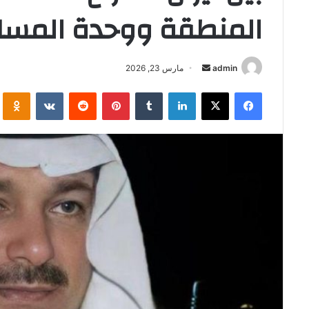
المنطقة ووحدة المسل
أرسل
admin
مارس 23, 2026
بريدا
فيسبوك
‫X
لينكدإن
بينتيريست
i
إلكترونيا