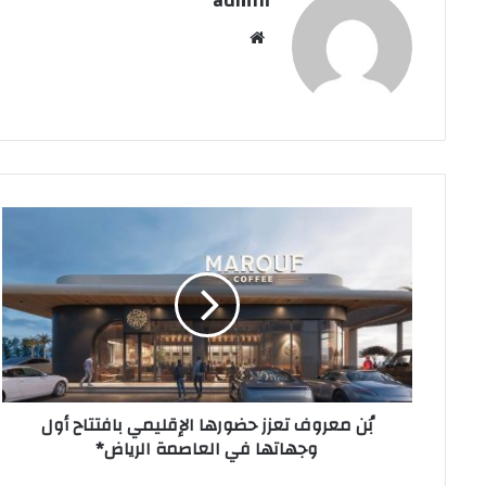
admin
موقع
الويب
بُن
معروف
تعزز
حضورها
الإقليمي
بافتتاح
أول
وجهاتها
في
بُن معروف تعزز حضورها الإقليمي بافتتاح أول
العاصمة
وجهاتها في العاصمة الرياض*
الرياض*