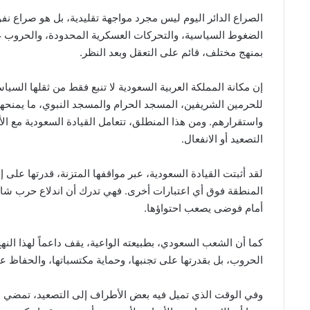
الصراع الدائر اليوم ليس مجرد مواجهة تقليدية، بل هو صراع نفو
الضغوط السياسية، والتحركات العسكرية المحدودة، والحروب غي
بمنهج مختلف، قائم على التعقل وبعد النظر.
إن مكانة المملكة العربية السعودية لا تنبع فقط من ثقلها الس
للحرمين الشريفين، المسجد الحرام والمسجد النبوي، ما يمنحه
واستقرارهم. ومن هذا المنطلق، تتعامل القيادة السعودية مع الأز
التصعيد أو الانفعال.
لقد أثبتت القيادة السعودية، عبر مواقفها المتزنة، قدرتها على 
المنطقة فوق أي اعتبارات أخرى. فهي تدرك أن اندلاع حرب شام
أمام فوضى يصعب احتواؤها.
كما أن الشعب السعودي، بطبيعته الواعية، يقف داعماً لهذا الن
الحروب، بل بقدرتها على تجنبها، وحماية مكتسباتها، والحفاظ ع
وفي الوقت الذي تميل فيه بعض الأطراف إلى التصعيد، تمضي الممل