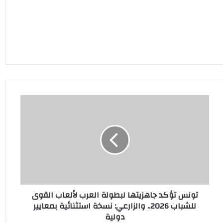
تونس
تؤكد
جاهزيتها
لبطولة
العرب
لألعاب
القوى
للشباب
2026..
تونس تؤكد جاهزيتها لبطولة العرب لألعاب القوى
والزارعي:
للشباب 2026.. والزارعي: نسخة استثنائية بمعايير
نسخة
دولية
استثنائية