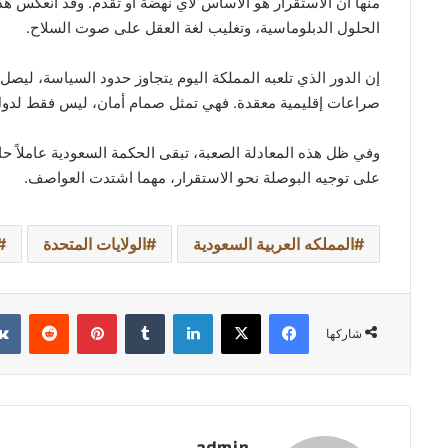
منها أن الاستقرار هو الأساس لأي نهضة أو تقدم. وقد انعكس ه
الحلول الدبلوماسية، وتغليب لغة العقل على صوت السلاح.
إن الدور الذي تلعبه المملكة اليوم يتجاوز حدود السياسة، ليص
صراعات إقليمية معقدة. فهي تمثل صمام أمان، ليس فقط لدول 
وفي ظل هذه المعادلة الصعبة، تبقى الحكمة السعودية عاملاً حا
على توجيه البوصلة نحو الاستقرار، مهما اشتدت العواصف.
المملكه العربية السعودية
الولايات المتحدة
فيسبوك
‫X
لينكدإن
بينتيريست
شاركها