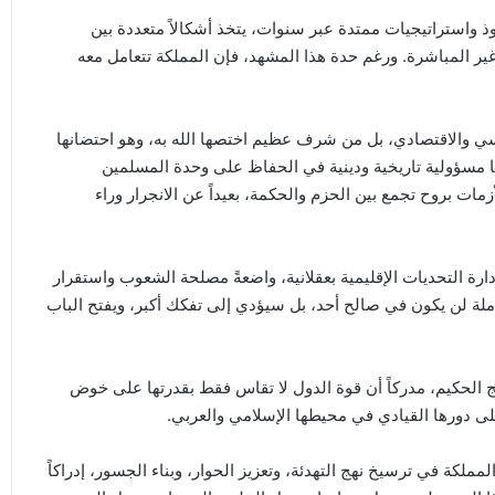
ذ واستراتيجيات ممتدة عبر سنوات، يتخذ أشكالاً متعددة بين
ر المباشرة. ورغم حدة هذا المشهد، فإن المملكة تتعامل معه
ياسي والاقتصادي، بل من شرف عظيم اختصها الله به، وهو احتضانها
ا مسؤولية تاريخية ودينية في الحفاظ على وحدة المسلمين
مات بروح تجمع بين الحزم والحكمة، بعيداً عن الانجرار وراء
إدارة التحديات الإقليمية بعقلانية، واضعةً مصلحة الشعوب واستقرار
لة لن يكون في صالح أحد، بل سيؤدي إلى تفكك أكبر، ويفتح الباب
هج الحكيم، مدركاً أن قوة الدول لا تقاس فقط بقدرتها على خوض
لى دورها القيادي في محيطها الإسلامي والعربي.
كة في ترسيخ نهج التهدئة، وتعزيز الحوار، وبناء الجسور، إدراكاً