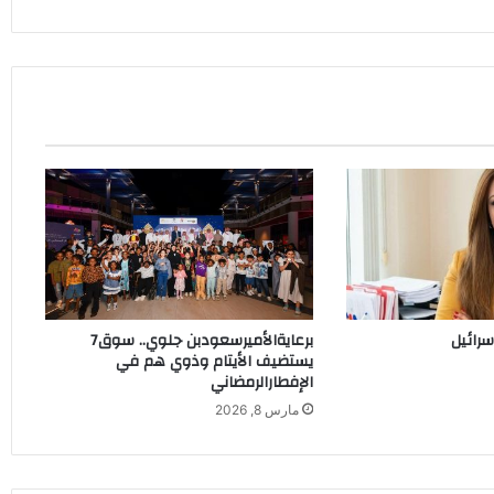
بمعايير
دولية
إسرائيل
برعايةالأميرسعودبن جلوي.. سوق7
يستضيف الأيتام وذوي هم في
الإفطارالرمضاني
مارس 8, 2026