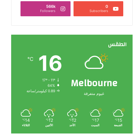
566k
0
Followers
Subscribers
الطقس
16
℃
Melbourne
17º - 11º
64%
0.89 كيلومتر/ساعة
غيوم متفرقة
14
12
12
17
15
℃
℃
℃
℃
℃
الجمعة
السبت
الأحد
الأثنين
الثلاثاء