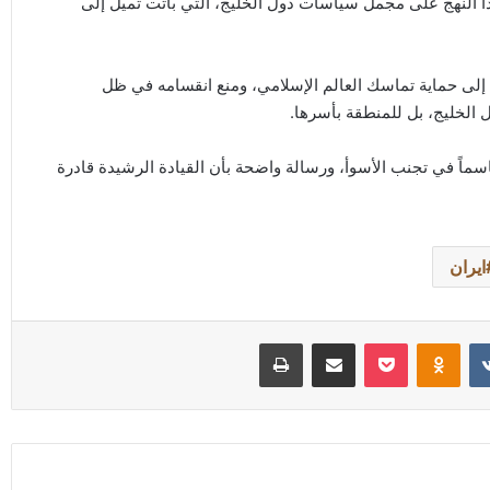
ذا النهج على مجمل سياسات دول الخليج، التي باتت تميل إلى
ل إلى حماية تماسك العالم الإسلامي، ومنع انقسامه في ظل
الخليج، بل للمنطقة بأسرها.
سماً في تجنب الأسوأ، ورسالة واضحة بأن القيادة الرشيدة قادرة
ايران
Odnoklassniki
‫Pocket
مشاركة عبر البريد
طباعة