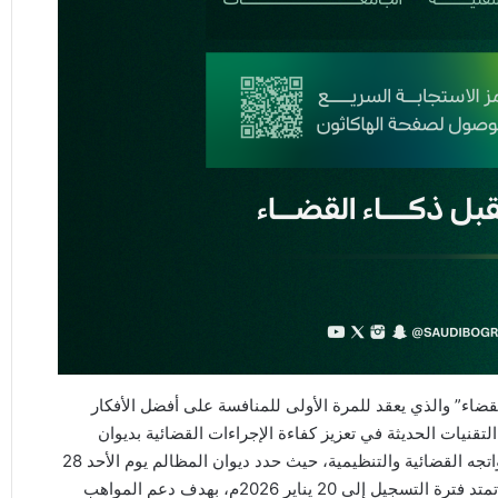
ضاء” والذي يعقد للمرة الأولى للمنافسة على أفضل الأفكار
لتقنيات الحديثة في تعزيز كفاءة الإجراءات القضائية بديوان
المظالم وإدارتها، وتيسير الأعمال بين دوائره وإداراته، وتجويد نواتجه القضائية والتنظيمية، حيث حدد ديوان المظالم يوم الأحد 28
ديسمبر 2025م موعدًا لبدء فترة التسجيل في الهاكاثون، حيث تمتد فترة التسجيل إلى 20 يناير 2026م، بهدف دعم المواهب