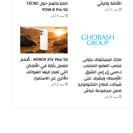
الأناقة والرقي
انطباعاتهم حول TECNO
POVA 8 Pro 5G
منذ 5 أيام
منذ 6 أيام
مارك فيلينتورف يتولى
HONOR X7e Plus 5G : صُمم
منصب العضو المنتدب
للعمل بثقة في الأماكن
لـ«سي إن إس الشرق
التي تعجز فيها الهواتف
الأوسط» ويشرف على
الأخرى عن الاستمرار
شركات قطاع التكنولوجيا
منذ 6 أيام
ضمن مجموعة غباش
منذ 6 أيام