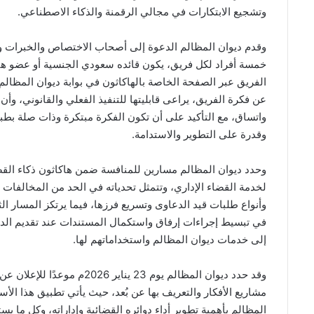
وتشجيع الابتكارات في مجالي الرقمنة والذكاء الاصطناعي.
وقدم ديوان المظالم الدعوة إلى أصحاب الاختصاص والخبرات وطل
الفريق عبر الصفحة الخاصة بالهاكاثون في بوابة ديوان المظا
عن فكرة الفريق، يراعى قابليتها للتنفيذ الفعلي والقانوني، وأن 
واتساق، مع التأكيد على أن تكون الفكرة مبتكرة وذات صلة بطبيعة
وقدرة على التطوير والاستدامة.
وحدد ديوان المظالم مسارين للمنافسة ضمن هاكاثون ذكاء القضا
لخدمة القضاء الإداري، وتتمثل تحدياته في الحد من المخالفات و
وأنواع طلبات قيد الدعاوى وتسريع فرزها، فيما يرتكز المسار الث
في تبسيط إجراءات إرفاق واستكمال المستندات عند تقديم الدع
إلى خدمات ديوان المظالم واستخداماتهم لها.
مشاريع الأفكار والتعريف بها عن بُعد، حيث يأتي تطبيق هذا الأس
المظالم بأهمية تطوير أداء دوائره القضائية وإداراته، وكل ما