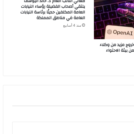
معالي النائب العام د. خالد اليوسف
يلتقي أصحاب الفضيلة رؤساء النيابات
العامة المكلفين حديثًا برئاسة النيابات
العامة في مناطق المملكة
منذ 4 أسابيع
شف خروج مزيد من وكلاء
ن بيئة الاحتواء