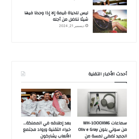
ليس للحياة قيمة إلا إذا وجدنا فيها
شيئا نناضل من أجله
ديسمبر 21, 2024
أحدث الأخبار التقنية
سماعات WH-1000XM6
بعد إطلاقه في المملكة…
من سوني بلون Oliv e Gray
خبراء التقنية ورواد مجتمع
الجديد تضفي لمسة من
الألعاب يشاركون