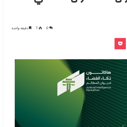
0
7
دقيقة واحدة
‫Pocket
Odnoklassnik