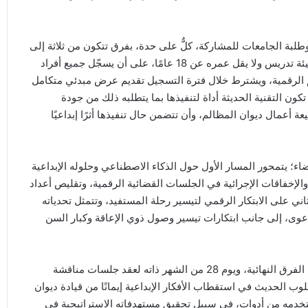
بة الجامعات للمشاركة، كلٌّ على حدة، بفرق تتكون من ثلاثة إلى
خمسة أفراد لكل فريق، يكون قائده سعودي الجنسية أو عضو هيئة تدريس ولا يقل عمره عن 18 عامًا، على أن يسجّل جميع أفراد
لم الرقمية، ويشترط خلال فترة التسجيل تقديم عرض مبدئي متكامل
تكون التقنية الحديثة أداة لتنفيذها بما يتطلبه ذلك من جودة
 أعمال ديوان المظالم، وأن تتضمن حال تنفيذها أثرًا إبداعيًا
ء؛ يتمحور المسار الأول حول الذكاء الاصطناعي وحلوله الإبداعية
الإخفاقات الإجرائية في الجلسات القضائية الرقمية، وتقليص أعداد
اني على الابتكار الرقمي لتيسير رحلة المستفيد، وتتمثل تحدياته
وى، إلى جانب ابتكارات تيسير وصول ذوي الإعاقة وكبار السن
وقد حدد ديوان المظالم يوم 23 يناير 2026م موعدًا للإعلان عن الفرق النهائية، ويوم 28 من الشهر ذاته لعقد جلسات مناقشة
لوب الحديث في استقطاب الأفكار الإبداعية إيمانًا من قيادة ديوان
 يستخدمه من أدوات، في سبيل تحقيق مستهدفاته الاستراتيجية في