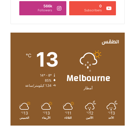
566k
0
Followers
Subscribers
الطقس
13
℃
Melbourne
14º - 8º
85%
1.34 كيلومتر/ساعة
أمطار
13
13
11
12
13
℃
℃
℃
℃
℃
الأحد
الأثنين
الثلاثاء
الأربعاء
الخميس