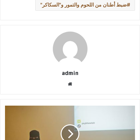
ضبط أطنان من اللحوم والتمور و"السكاكر"
admin
موقع
الويب
حين
يصبح
القلق
مفهوماً…
خولة