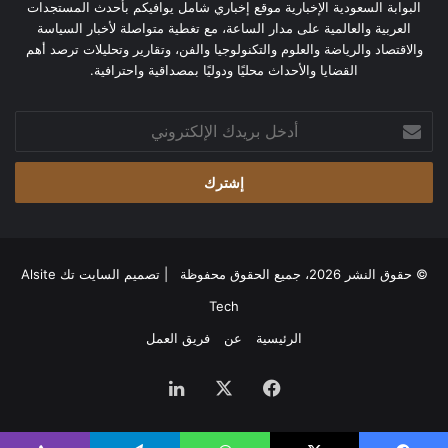
البوابة السعودية الإخبارية موقع إخباري شامل يوافيكم بأحدث المستجدات
العربية والعالمية على مدار الساعة، مع تغطية متواصلة لأخبار السياسة
والاقتصاد والرياضة والعلوم والتكنولوجيا والفن، وتقارير وتحليلات ترصد أهم
القضايا والأحداث محليًا ودوليًا بمصداقية واحترافية.
أدخل
بريدك
الإلكتروني
© حقوق النشر 2026، جميع الحقوق محفوظة | تصميم
السايت تك Alsite
Tech
الرئيسية
عن
فريق العمل
فيسبوك
‫X
لينكدإن