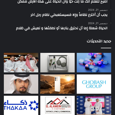
‫اصرخ لتعلم أنك ما زلتَ حيّاً وأن الحياة على هذه الأرض ممكن
ديسمبر 21, 2024
يجب أن أخترع نظاماً وإلا فسيستعبدني نظام رجل آخر
ديسمبر 21, 2024
الحياة شعلة إما أن نحترق بنارها أو نطفئها و نعيش في ظلام
جديد التحديثات