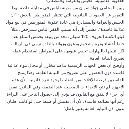
العقوبة القانونية: الحبس والغرامة والمصادرة
وبين المحامي جواد صوان من مدينة نابلس في مقابلة خاصة لهذا
التقرير عن العقوبات القانونية التي تنتظر المتورطين بالغش : “أن
الحبس والغرامة والمصادرة هي عادة عقوبة المتورطين في بيع مواد
غذائية فاسدة”، مشيراً إلى أنه بسبب الفقر الناس تسترخص، مثلاً
كيلو الكفته الخروف 120 شيكل، تجد من يبيعه بخمس المبلغ بعد
خلط أحشاء ودرة وشحوم ودهون وزوائد بالعادة ترمى في الزبالة،
لكن تتبيلها بالبهارات تخفي عيوبها، على المواطن استخدام عقله.
تصريح النيابة العامة
وأوضح أن بعض الجهات الرسمية تداهم مخازن أو محال مواد غذائية
فاسدة دون الحصول على تصريح من النيابة العامة، وهذا يمنح
الفاسدين فرصة للإفلات من العقاب لوجود ثغرة قانونية، لأن هذه
الأجهزة لم تتبع الإجراءات الصحيحة عند الضبط، وفي القانون نقص
أي إجراء لا يتفق مع القانون قد يؤدي إلى حصول التاجر على البراءة
رغم أنها بضائعه فاسدة، لأن أي تفتيش أو ضبط حتى لو كانت أطنان
بدون اذن النيابة العامة يعتبر باطل”.