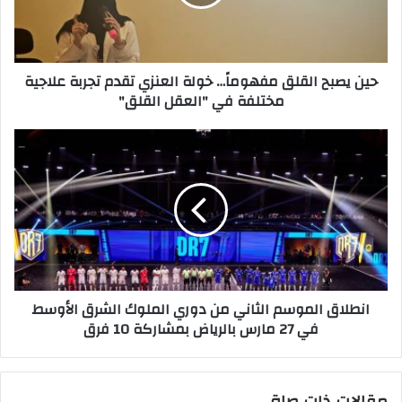
العنزي
تقدم
تجربة
علاجية
حين يصبح القلق مفهوماً… خولة العنزي تقدم تجربة علاجية
مختلفة
مختلفة في "العقل القلق"
في
"العقل
القلق"
انطلاق
الموسم
الثاني
من
دوري
الملوك
الشرق
الأوسط
في
انطلاق الموسم الثاني من دوري الملوك الشرق الأوسط
27
في 27 مارس بالرياض بمشاركة 10 فرق
مارس
بالرياض
بمشاركة
10
مقالات ذات صلة
فرق