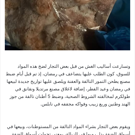
وتسارعت أساليب الغش من قبل بعض التجار لضخ هذه المواد
للسوق، كون الطلب عليها يتضاعف في رمضان، إذ تم قبل أيام ضبط
مصنع يطحن التمور التالفة والعفنة ويلصق عليها تواريخ جديدة لبيعها
في رمضان وعيد الفطر، إضافة لاغلاق مصنع مرتديلا ونقانق في
طولكرم لمخالفته الشروط الصحية، وضبط 5 أطنان تالفة من جوز
الهند وطنين وربع زبيب وفواكه مجففه في نابلس.
ويقوم بعض التجار بشراء المواد التالفة من المستوطنات، وبيعها في
أسواق الضفة بدل رميها في الزبالة، بمعنى تحولت أسواق الضفة