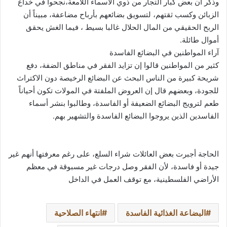
وذكر أن بعض كبار التجار من ذوي الأسماء اللامعة،نجحوا في خداع
الزبائن وكسب ثقتهم، لتسويق بضائعهم بأرباح مضاعفة، مبيناً أن
الربح الحقيقي من المال الحلال غالبا بسيط ، فيما الغش يحقق
أموال طائلة.
آراء المواطنين في البضائع الفاسدة
كثير من المواطنين قالوا إن تزايد الفقر في مناطق الضفة، دفع
شريحة كبيرة من الناس البحث عن البضائع الرخيصة دون الاكتراث
للجودة، وبعضهم قال إن العروض الملفتة في المولات تكون أحياناً
طعم لترويج البضائع الضعيفة أو الفاسدة، وطالبوا بنشر أسماء
الفاسدين الذين يروجوا البضائع الفاسدة والتشهير بهم.
الحاجة أجبرت بعض العائلات شراء السلع، على رغم معرفتها أنهم غير
جيدة أو فاسدة، لأن الفقر وصل درجات غير مسبوقة في معظم
الأراضي الفلسطينية، مع توقف العمل في الداخل
البضاعة الغذائية الفاسدة
انتهاء الصلاحية