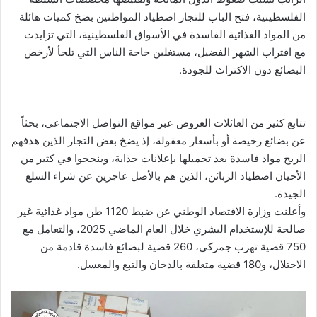
الفلسطينية، فتح الباب للتجار اصطياد المواطنين بضخ كميات هائلة
من المواد الغذائية الفاسدة في الأسواق الفلسطينية، التي تزايدت
مع اقتراب الشهر الفضيل، مستغلين حاجة الناس التي تلجأ لأرخص
البضائع دون الاكتراث للجودة.
تتابع كثير من العائلات العروض عبر مواقع التواصل الاجتماعي، بحثاً
عن بضائع رخيصة أو بأسعار معقولة، إذ يضخ بعض التجار الذين هدفهم
الربح مواد فاسدة بعد تجميلها بإعلانات جذابة، وينجحوا في كثير من
الأحيان اصطياد الزبائن، الذين هم بالأصل عاجزين عن شراء السلع
الجيدة.
وأعلنت وزارة الاقتصاد الوطني عن ضبط 1120 طن مواد غذائية غير
صالحة للإستخدام البشري خلال العام الماضي 2025، والتعامل مع
750 قضية تهرب جمركي، 260 قضية لبضائع فاسدة قادمة من
الاحتلال، و180 قضية متعلقة بالدخان والتبغ والمعسل.