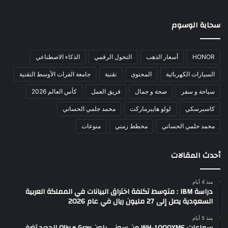
سحابة الوسوم
HONOR
أسعار الذهب
التحول الرقمي
الذكاء الاصطناعي
السيارات الكهربائية
المحتوى
تقنية
جامعة الفرات الأوسط التقنية
سياحة و سفر
صحة و جمال
فريق العمل
كأس العالم 2026
كاسبرسكي
لولو هايبرماركت
محمد جلمي الحساني
محمد حلمي الحساني
مخطط زمني
منوعات
أحدث المقالات
منذ 4 أيام
دراسة IBM : متوسط تكلفة اختراق البيانات في المملكة العربية
السعودية يصل إلى 27 مليون ريال في عام 2026
منذ 5 أيام
سماعات WH-1000XM6 من سوني بلون Oliv e Gray الجديد تضفي