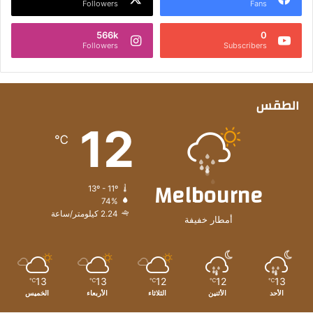
Followers
Fans
566k
0
Followers
Subscribers
الطقس
12
℃
Melbourne
13º - 11º
74%
2.24 كيلومتر/ساعة
أمطار خفيفة
13
13
12
12
13
℃
℃
℃
℃
℃
الأحد
الأثنين
الثلاثاء
الأربعاء
الخميس