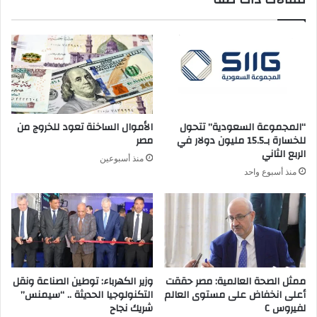
“المجموعة السعودية” تتحول
الأموال الساخنة تعود للخروج من
للخسارة بـ15.5 مليون دولار في
مصر
الربع الثاني
منذ أسبوعين
منذ أسبوع واحد
ممثل الصحة العالمية: مصر حققت
وزير الكهرباء: توطين الصناعة ونقل
أعلى انخفاض على مستوى العالم
التكنولوجيا الحديثة .. “سيمنس”
لفيروس C
شريك نجاح