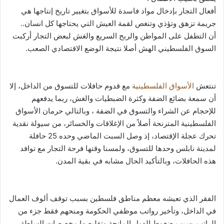
أفعال التجار بإدخال مواد فاسدة للأسواق بتغيير تاريخ إنتاجها هي
جريمة تزهق وتؤذي وتنغص لقمة العيش التي يحتاجها كل انسان..
أن التطفل على المواطن والربح السريع والغش لبعض التجار أركبت
السوق الفلسطيني الهش أصلا نتيجة الوضع الاقتصادي الصعب.
تنتعش
الأسواق الفلسطينية
مع قدوم حافلات للتسوق من الداخل، إلا
أن سمعة بضائع الضفة وكثرة الضبطيات والغش، ربما يدفعهم
للإحجام عن الشراء والتسوق في الضفة ، وبالتالي حرمان الأسواق
الفلسطينية المترنحة أصلاً من الإغلاقات والخسائر، من سيولة نقدية
تحرك عجلة الإقتصاد، إذ وصل السبت الماضي وحده 25 حافلة
لمدينة نابلس وحدها للتسوق، ولمسنا وقتها فرحة التجار مع توافد
هذه الحافلات، وبالتأكيد الحال مشابه في بقية المدن.
الفقر الذي تعيشه معظم مناطق فلسطين بسبب توقف ألوف العمال
في الداخل، وتأخير رواتب موظفي الحكومة ومنحهم فقط جزء من
الراتب بسبب ضغوط الدول المانحة وتقليصها مخصصات السلطة