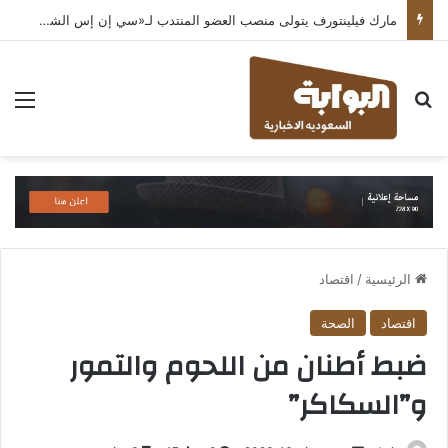
مارك فيلينتورف يتولى منصب العضو المنتدب لـ«سي إن إس الشرق الأوسط» ويشرف على شركات قطاع التكنولوجيا ضمن مجموعة غباش
بحث عن
الق
الرئيسية
/
اقتصاد
اقتصاد
الصحة
ضبط أطنان من اللحوم والتمور
و”السكاكر”