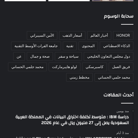
سحابة الوسوم
HONOR
أخبار العالم
أسعار الذهب
الأمن السيبراني
الذكاء الاصطناعي
المحتوى
تقنية
جامعة الفرات الأوسط التقنية
دول مجلس التعاون الخليجي
سياحة و سفر
صحة و جمال
عن
فريق العمل
كاسبرسكي
لولو هايبرماركت
محمد جلمي الحساني
محمد حلمي الحساني
مخطط زمني
أحدث المقالات
منذ يومين
دراسة IBM : متوسط تكلفة اختراق البيانات في المملكة العربية
السعودية يصل إلى 27 مليون ريال في عام 2026
منذ 3 أيام