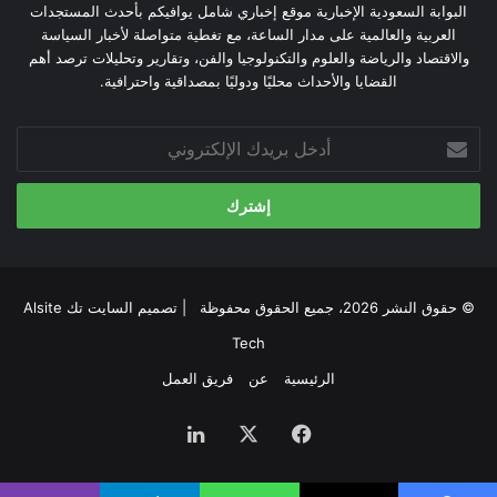
البوابة السعودية الإخبارية موقع إخباري شامل يوافيكم بأحدث المستجدات
العربية والعالمية على مدار الساعة، مع تغطية متواصلة لأخبار السياسة
والاقتصاد والرياضة والعلوم والتكنولوجيا والفن، وتقارير وتحليلات ترصد أهم
القضايا والأحداث محليًا ودوليًا بمصداقية واحترافية.
أدخل
بريدك
الإلكتروني
© حقوق النشر 2026، جميع الحقوق محفوظة | تصميم
السايت تك Alsite
Tech
الرئيسية
عن
فريق العمل
فيسبوك
‫X
لينكدإن