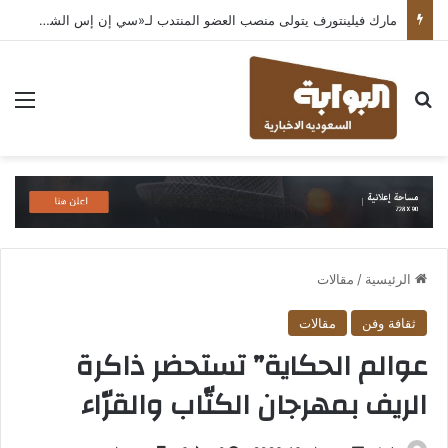
مارك فيلينتورف يتولى منصب العضو المنتدب لـ«سي إن إس الشرق الأوسط» ويشرف على شركات قطاع التكنولوجيا ضمن مجموعة غباش
بحث عن
الق
الرئيسية
/
مقالات
ثقافة وفن
مقالات
عوالم الحكاية” تستحضر ذاكرة
الريف بمهرجان الكتّاب والقرّاء