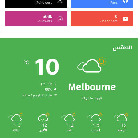
Followers
Fans
566k
0
Followers
Subscribers
الطقس
10
℃
Melbourne
11º - 9º
88%
0.94 كيلومتر/ساعة
غيوم متفرقة
13
12
12
15
15
℃
℃
℃
℃
℃
الجمعة
السبت
الأحد
الأثنين
الثلاثاء