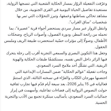
وعرّفت التفعيلة الزوّار بمسار الحكاية الشعبية التي تنسجها الرواية،
مستعيدة تفاصيل الحياة اليومية في القرى الجنوبية، من خلال
مشاهد تحاكي بساطتها وعمقها، وتبرز التحوّلات التي تمر بها
شخصيات “ساق الغراب”.
وانتقل الزوار عبر مسار سردي يستحضر أجواء قرية “عصيرة”، بما
تحمله من رائحة المطر، ودورة الفصول، وأصوات الرياح، وضحكات
الأطفال، وصولًا إلى مؤثرات حسّية استحضرت طبيعة الريف وملمس
الحقول.
وجعل هذا التكوين البصري والسمعي التجربة أقرب إلى رحلة يتحرك
فيها الزائر داخل النص نفسه، مستكشفًا طبقات الحكاية والهوية
الريفية، التي تشكّل أحد ملامح السرد السعودي.
وجاءت تفعيلة “عوالم الحكاية” ضمن المسارات الإبداعية التي
احتضنها مهرجان الكتّاب والقرّاء في نسخته الثالثة، الذي استتمّ
فعالياته في 15 يناير 2026، بعد سبعة أيام قدّم فيها تجارب ثقافية
حولت النصوص الروائية إلى فضاءات تفاعلية، وأسهمت في إبراز
جماليات السرد السعودي، بأساليب مبتكرة تجمع بين الأدب والتجربة
الحسية.