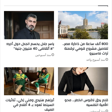
800 ألف ساعة من ذاكرة مصر..
ياسر جلال يحسم الجدل حول أجره:
تفاصيل مشروع قومي لرقمنة
“لا أتقاضى 40 مليون جنيه”
تراث ماسبيرو
منذ أسبوعين
منذ أسبوع واحد
قلم يدق ناقوس الخطر… محو
أبرزهم هنيدي ومنى زكي.. ثنائيات
الأمية النفسيه
السينما تعود بـ 4 أفلام في
الصيف
منذ أسبوعين