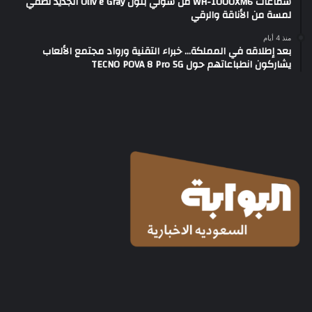
سماعات WH-1000XM6 من سوني بلون Oliv e Gray الجديد تضفي
لمسة من الأناقة والرقي
منذ 4 أيام
بعد إطلاقه في المملكة… خبراء التقنية ورواد مجتمع الألعاب
يشاركون انطباعاتهم حول TECNO POVA 8 Pro 5G