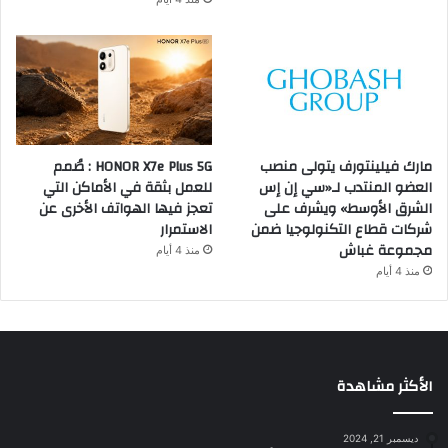
مارك فيلينتورف يتولى منصب
HONOR X7e Plus 5G : صُمم
العضو المنتدب لـ«سي إن إس
للعمل بثقة في الأماكن التي
الشرق الأوسط» ويشرف على
تعجز فيها الهواتف الأخرى عن
شركات قطاع التكنولوجيا ضمن
الاستمرار
مجموعة غباش
منذ 4 أيام
منذ 4 أيام
الأكثر مشاهدة
ديسمبر 21, 2024