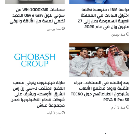
دراسة IBM : متوسط تكلفة
سماعات WH-1000XM6 من
اختراق البيانات في المملكة
سوني بلون Oliv e Gray الجديد
العربية السعودية يصل إلى 27
تضفي لمسة من الأناقة والرقي
مليون ريال في عام 2026
منذ يومين
منذ يومين
بعد إطلاقه في المملكة… خبراء
مارك فيلينتورف يتولى منصب
التقنية ورواد مجتمع الألعاب
العضو المنتدب لـ«سي إن إس
يشاركون انطباعاتهم حول TECNO
الشرق الأوسط» ويشرف على
POVA 8 Pro 5G
شركات قطاع التكنولوجيا ضمن
مجموعة غباش
منذ 3 أيام
منذ 3 أيام