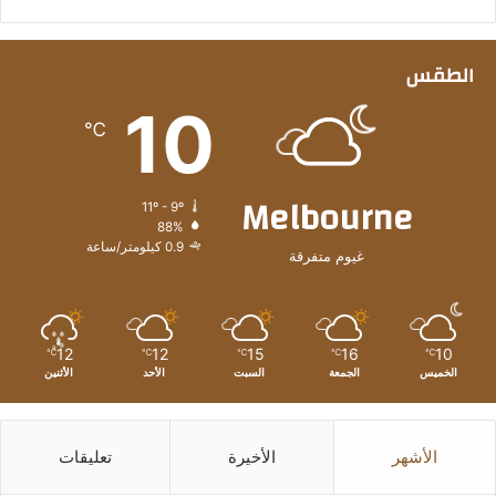
الطقس
10
℃
Melbourne
11º - 9º
88%
0.9 كيلومتر/ساعة
غيوم متفرقة
12
12
15
16
10
℃
℃
℃
℃
℃
الخميس
الجمعة
السبت
الأحد
الأثنين
الأشهر
الأخيرة
تعليقات