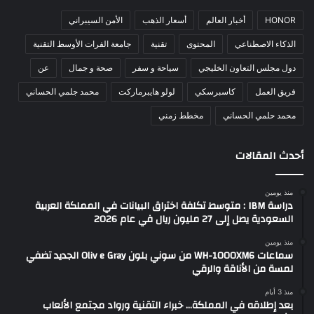
HONOR
أخبار العالم
أسعار الذهب
الأمن السيبراني
الذكاء الاصطناعي
المحتوى
تقنية
جامعة الفرات الأوسط التقنية
دول مجلس التعاون الخليجي
سياحة و سفر
صحة و جمال
عن
فريق العمل
كاسبرسكي
لولو هايبرماركت
محمد جلمي الحساني
محمد حلمي الحساني
مخطط زمني
أحدث المقالات
منذ يومين
دراسة IBM : متوسط تكلفة اختراق البيانات في المملكة العربية
السعودية يصل إلى 27 مليون ريال في عام 2026
منذ يومين
سماعات WH-1000XM6 من سوني بلون Oliv e Gray الجديد تضفي
لمسة من الأناقة والرقي
منذ 3 أيام
بعد إطلاقه في المملكة… خبراء التقنية ورواد مجتمع الألعاب