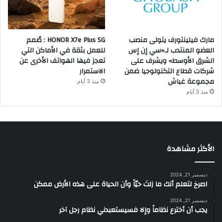
مارك فيلينتورف يتولى منصب
HONOR X7e Plus 5G : صُمم
العضو المنتدب لـ«سي إن إس
للعمل بثقة في الأماكن التي
الشرق الأوسط» ويشرف على
تعجز فيها الهواتف الأخرى عن
شركات قطاع التكنولوجيا ضمن
الاستمرار
مجموعة غباش
منذ 3 أيام
منذ 3 أيام
الأكثر مشاهدة
ديسمبر 21, 2024
‫اصرخ لتعلم أنك ما زلتَ حيّاً وأن الحياة على هذه الأرض ممكن
ديسمبر 21, 2024
يجب أن أخترع نظاماً وإلا فسيستعبدني نظام رجل آخر