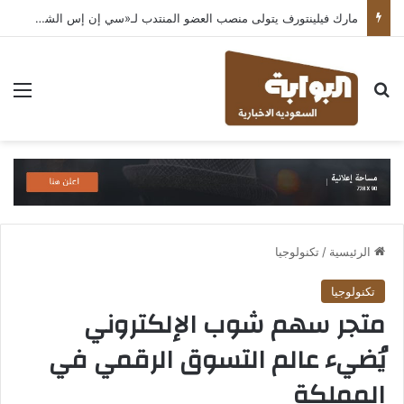
مارك فيلينتورف يتولى منصب العضو المنتدب لـ«سي إن إس الشرق الأوسط» ويشرف على شركات قطاع التكنولوجيا ضمن مجموعة غباش
بحث عن
الق
الرئيسية
/
تكنولوجيا
تكنولوجيا
متجر سهم شوب الإلكتروني
يُضيء عالم التسوق الرقمي في
المملكة