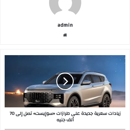
admin
موقع
الويب
زيادات
سعرية
جديدة
على
طرازات
«سوإيست»
تصل
إلى
70
زيادات سعرية جديدة على طرازات «سوإيست» تصل إلى 70
ألف
ألف جنيه
جنيه