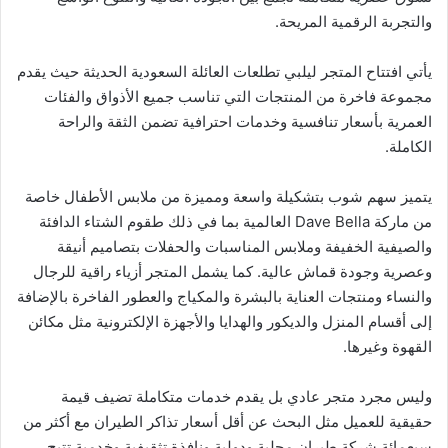
والتجربة الرقمية المريحة.
يأتي افتتاح المتجر ليلبي تطلعات العائلة السعودية الحديثة حيث يقدم
مجموعة فاخرة من المنتجات التي تناسب جميع الأذواق والفئات
العمرية بأسعار تنافسية وخدمات احترافية تضمن الثقة والراحة
الكاملة.
يتميز سهم شوب بتشكيلة واسعة ومميزة من ملابس الأطفال خاصة
من ماركة Dave Bella العالمية بما في ذلك طقوم الشتاء الدافئة
والصيفية الخفيفة وملابس المناسبات والحفلات بتصاميم أنيقة
وعصرية وجودة قماش عالية. كما يشمل المتجر أزياء راقية للرجال
والنساء ومنتجات العناية بالبشرة والمكياج والعطور الفاخرة بالإضافة
إلى أقسام المنزل والديكور والهدايا والأجهزة الإلكترونية مثل مكائن
القهوة وغيرها.
وليس مجرد متجر عادي بل يقدم خدمات متكاملة تضيف قيمة
حقيقية للعميل مثل البحث عن أقل أسعار تذاكر الطيران مع أكثر من
سبعمائة شركة طيران محلية ودولية ونافذة تثقيفية وخدمية تتيح