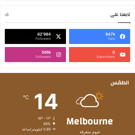
تابعنا على
62٬984
847k
Followers
Fans
566k
0
Followers
Subscribers
الطقس
14
℃
Melbourne
16º - 11º
69%
0.89 كيلومتر/ساعة
غيوم متفرقة