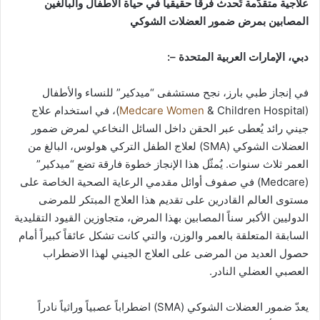
علاجية متقدّمة تُحدث فرقاً حقيقياً في حياة الأطفال والبالغين
المصابين بمرض ضمور العضلات الشوكي
دبي، الإمارات العربية المتحدة –:
في إنجاز طبي بارز، نجح مستشفى “ميدكير” للنساء والأطفال
(
Medcare Women
& Children Hospital)، في استخدام علاج
جيني رائد يُعطى عبر الحقن داخل السائل النخاعي لمرض ضمور
العضلات الشوكي (SMA) لعلاج الطفل التركي هولوس، البالغ من
العمر ثلاث سنوات. يُمثّل هذا الإنجاز خطوة فارقة تضع “ميدكير”
(Medcare) في صفوف أوائل مقدمي الرعاية الصحية الخاصة على
مستوى العالم القادرين على تقديم هذا العلاج المبتكر للمرضى
الدوليين الأكبر سناً المصابين بهذا المرض، متجاوزين القيود التقليدية
السابقة المتعلقة بالعمر والوزن، والتي كانت تشكل عائقاً كبيراً أمام
حصول العديد من المرضى على العلاج الجيني لهذا الاضطراب
العصبي العضلي النادر.
يعدّ ضمور العضلات الشوكي (SMA) اضطراباً عصبياً وراثياً نادراً