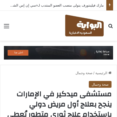
مارك فيلينتورف يتولى منصب العضو المنتدب لـ«سي إن إس الشرق الأوسط» ويشرف على شركات قطاع التكنولوجيا ضمن مجموعة غباش
بحث عن
الق
الرئيسية
/
صحة وجمال
صحة وجمال
مستشفى ميدكير في الإمارات
ينجح بعلاج أول مريض دولي
باستخدام علاج ثوري متطور يُعطى