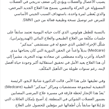
يصيب الأعصال والعضلات ويؤدي إلى ضعف تدريجي في العضلات
المسؤولة عن الحركة والتنفس. يسمح هذا العلاج الجديد المرخص،
والذي يُعطى لمرة واحدة، باستهداف السبب الجيني الأساسي
للمرض عبر توصيل نسخة وظيفية فعالة من جين SMN1.
بالنسبة للطفل هولوس، الذي كانت حياته اليومية تعتمد سابقاً على
جلسات مكثّفة من العلاج الطبيعي والعلاج المائي (الهيدروثيرابي)،
شكّل الإجراء الطبي الذي خضع له في مستشفى “ميدكير”
(Medcare) بديلاً واعداً عن الحقن الدورية التي كان يحتاجها مدى
الحياة. وأعرب والده مصطفى عن سعادته بهذه التجربة، مشيراً إلى
أن هذا العلاج يعيد الأمل في تحقيق استقلالية أكبر وجودة حياة أفضل
لإبنه، رغم سنوات طويلة من التأهيل المكثّف.
وفي تعليقها على هذا الأمر، قالت الدكتورة شانيلا لايجو، الرئيسة
التنفيذية لمجموعة مستشفيات ومراكز “ميدكير” الطبية (Medcare):
“يعدّ هذا الإنجاز لحظة فارقة في مسيرة علاج المرضى المصابين
بضمور العضلات الشوكي في المنطقة. إذ أصبح بإمكان العائلات التي
تمّ إبلاعها سابقاً بأن أطفالها غير مؤهلين للحصول على العلاج