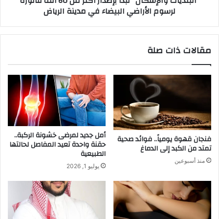
"البلديات والإسكان" تبدأ بإصدار أكثر من 60 ألف فاتورة
لرسوم الأراضي البيضاء في مدينة الرياض
الأراضي
البيضاء
في
مدينة
مقالات ذات صلة
الرياض
أمل جديد لمرضى خشونة الركبة..
فنجان قهوة يومياً.. فوائد صحية
حقنة واحدة تعيد المفاصل لحالتها
تمتد من الكبد إلى الدماغ
الطبيعية
منذ أسبوعين
يوليو 1, 2026