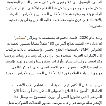
الجيني، الوصول إلى علاج ثوري قادر على تحسين النتائج الوظيفية
بشكل ملحوظ وملموس. يشكل هذا التقدم دليلاً على التزام ’ميدكير‘
الراسخ بتقديم رعاية شاملة للأطفال المصابين بالأمراض النادرة،
بالاعتماد على فرق طبية متخصّصة عالية التأهيل وعلى بنية تحتية
متطورة.”
ومنذ عام 2020، قامت مجموعة مستشفيات ومراكز “
ميدكير
”
(Medcare) الطبية بعلاج أكثر من 180 طفلاً مصاباً بضمور العضلات
الشوكي (SMA) باستخدام العلاج الجيني، واستقبلت عائلات توافدت
إلى الإمارات العربية المتحدة من إيران وتركيا ونيبال ورومانيا وروسيا
وكازاخستان وقيرغيزستان وأوكرانيا وبيلاروسيا ولبنان والهند وإثيوبيا.
يساهم هذا الإنجاز بتعزيز الدور الاستراتيجي لدبي كمركز عالمي
موثوق للسياحة العلاجية ورعاية الأطفال المصابين بالأمراض الجينية.
من جانبه، قال الدكتور فيفيك موندادا، استشاري طب الأعصاب
للأطفال: “أصبح هذا العلاج التحويلي المبتكر متاحاً وممكناً الآن
للمرضى الذين تجاوزوا السن أو الوزن المسموح به. ويمثّل هذا
الإنجاز نقلة نوعية في رعاية مرضى ضمور العضلات الشوكي، تنقل