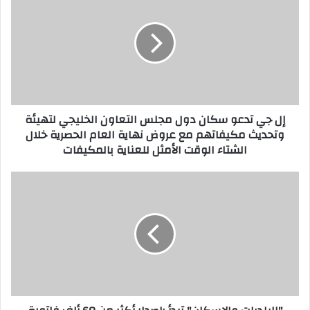
جي
تدعو
سكان
دول
مجلس
التعاون
الخليجي
لتهيئة
إل جي تدعو سكان دول مجلس التعاون الخليجي لتهيئة
وتحديث
وتحديث مكيفاتهم مع عروض نهاية العام الحصرية خلال
مكيفاتهم
الشتاء الوقت الأمثل للعناية بالمكيفات
مع
عروض
نهاية
"البلديات
العام
والإسكان"
الحصرية
تبدأ
خلال
بإصدار
الشتاء
أكثر
الوقت
من
الأمثل
60
للعناية
ألف
بالمكيفات
فاتورة
لرسوم