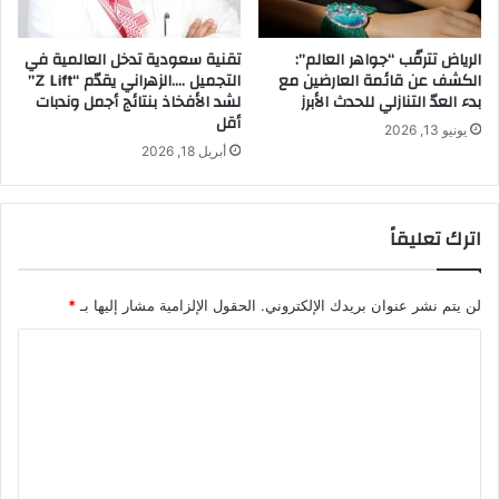
الرياض تترقّب “جواهر العالم”:
تقنية سعودية تدخل العالمية في
الكشف عن قائمة العارضين مع
التجميل ….الزهراني يقدّم “Z Lift”
بدء العدّ التنازلي للحدث الأبرز
لشد الأفخاذ بنتائج أجمل وندبات
أقل
يونيو 13, 2026
أبريل 18, 2026
اترك تعليقاً
لن يتم نشر عنوان بريدك الإلكتروني.
الحقول الإلزامية مشار إليها بـ
*
ا
ل
ت
ع
ل