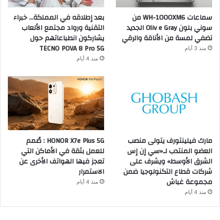
سماعات WH-1000XM6 من
بعد إطلاقه في المملكة… خبراء
سوني بلون Oliv e Gray الجديد
التقنية ورواد مجتمع الألعاب
تضفي لمسة من الأناقة والرقي
يشاركون انطباعاتهم حول
TECNO POVA 8 Pro 5G
منذ 3 أيام
منذ 4 أيام
مارك فيلينتورف يتولى منصب
HONOR X7e Plus 5G : صُمم
العضو المنتدب لـ«سي إن إس
للعمل بثقة في الأماكن التي
الشرق الأوسط» ويشرف على
تعجز فيها الهواتف الأخرى عن
شركات قطاع التكنولوجيا ضمن
الاستمرار
مجموعة غباش
منذ 4 أيام
منذ 4 أيام