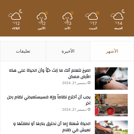
12
12
13
17
14
℃
℃
℃
℃
℃
الجمعة
السبت
الأحد
الأثنين
الثلاثاء
الأشهر
الأخيرة
تعليقات
‫اصرخ لتعلم أنك ما زلتَ حيّاً وأن الحياة على هذه
الأرض ممكن
ديسمبر 21, 2024
يجب أن أخترع نظاماً وإلا فسيستعبدني نظام رجل
آخر
ديسمبر 21, 2024
الحياة شعلة إما أن نحترق بنارها أو نطفئها و
نعيش في ظلام