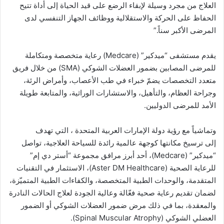
العلاج من مجرد وسيلة لإبقاء الرضع على قيد الحياة إلى أداة تتيح
الحفاظ على الحركة والاستقلالية ووظائف الجهاز التنفسي لدى
المرضى الأكبر سناً.”
يقدم مستشفى “ميدكير” (Medcare) رعاية متخصصة ومتكاملة
للمرضى المصابين بضمور العضلات الشوكي (SMA) من خلال فريق
متعدد التخصصات يضمّ خبراء في طب الأعصاب، وأمراض الرئة،
وجراحة العظام، والتأهيل، والاستشارات الوراثية، والمتابعة طويلة
الأمد للمرضى الدوليين.
وتماشياً مع رؤية دولة الإمارات العربية المتحدة ، التي تهدف
إلى ترسيخ مكانتها كوجهة عالمية رائدة للسياحة العلاجية، تواصل
“ميدكير” (Medcare)، أحد أبرز مرافق مجموعة “أستر دي إم”
للرعاية الصحية (Aster DM Healthcare)، الاستثمار في التقنيات
المتقدمة، والوحدات الطبية المتخصصة، والكفاءات الطبية المتميّزة،
لضمان تقديم رعاية صحية فعّالة وعالية الجودة لعلاج الحالات النادرة
والمعقدة، بما في ذلك مرض ضمور العضلات الشوكي أو الضمور
العضلي الشوكي (Spinal Muscular Atrophy).