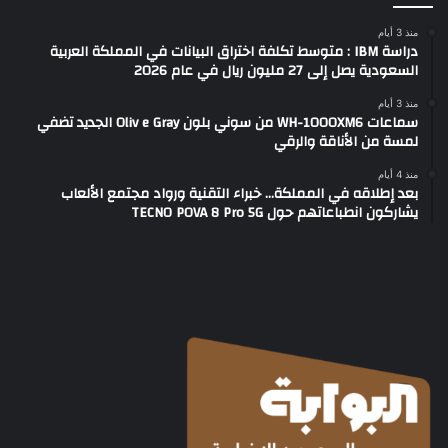
منذ 3 أيام
دراسة IBM : متوسط تكلفة اختراق البيانات في المملكة العربية
السعودية يصل إلى 27 مليون ريال في عام 2026
منذ 3 أيام
سماعات WH-1000XM6 من سوني بلون Oliv e Gray الجديد تضفي
لمسة من الأناقة والرقي
منذ 4 أيام
بعد إطلاقه في المملكة… خبراء التقنية ورواد مجتمع الألعاب
يشاركون انطباعاتهم حول TECNO POVA 8 Pro 5G