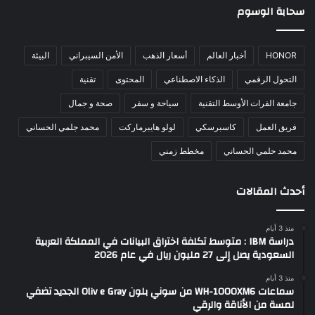
سحابة الوسوم
HONOR
أخبار العالم
أسعار الذهب
الأمن السيبراني
البيئة
التحول الرقمي
الذكاء الاصطناعي
المحتوى
تقنية
جامعة الفرات الأوسط التقنية
سياحة و سفر
صحة و جمال
فريق العمل
كاسبرسكي
لولو هايبرماركت
محمد جلمي الحساني
محمد حلمي الحساني
مخطط زمني
أحدث المقالات
منذ 3 أيام
دراسة IBM : متوسط تكلفة اختراق البيانات في المملكة العربية
السعودية يصل إلى 27 مليون ريال في عام 2026
منذ 3 أيام
سماعات WH-1000XM6 من سوني بلون Oliv e Gray الجديد تضفي
لمسة من الأناقة والرقي