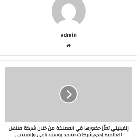
admin
موقع
الويب
إنفينيتي
تعزّز
حضورها
في
المملكة
من
خلال
شركة
مناهل
إنفينيتي تعزّز حضورها في المملكة من خلال شركة مناهل
العالمية
العالمية إحدىشركات محمد يوسف ناغي وإنفينيتي
إحدىشركات