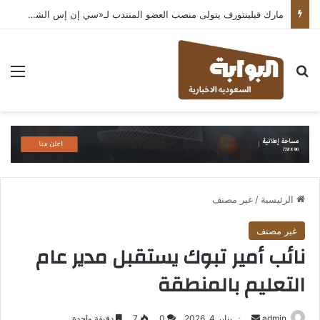
مارك فيلينتورف يتولى منصب العضو المنتدب لـ«سي إن إس الشرق الأوسط» ويشرف على شركات قطاع التكنولوجيا ضمن مجموعة غباش
بحث عن
الق
الرئيسية
/
غير مصنف
غير مصنف
نائب أمير تبوك يستقبل مدير عام
التعليم بالمنطقة
أرسل
admin
يناير 4, 2026
0
7
دقيقة واحدة