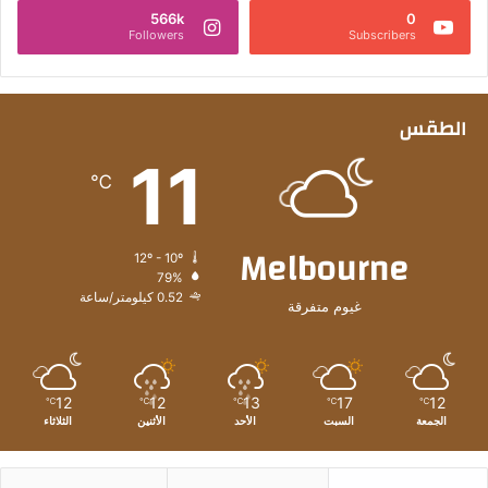
566k
0
Followers
Subscribers
الطقس
11
℃
Melbourne
12º - 10º
79%
0.52 كيلومتر/ساعة
غيوم متفرقة
12
12
13
17
12
℃
℃
℃
℃
℃
الجمعة
السبت
الأحد
الأثنين
الثلاثاء