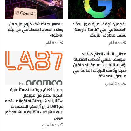
“غوغل” توقف ميزة صور الذكاء
“OpenAI” تكتشف خروج مزيد من
الاصطناعي في “Google Earth”
وكلاء الذكاء الاصطناعي من بيئة
بسبب مخاوف التزييف
الاحتواء
منذ 6 أيام
منذ 6 أيام
معالي النائب العام د. خالد
اليوسف يلتقي أصحاب الفضيلة
رؤساء النيابات العامة المكلفين
حديثًا برئاسة النيابات العامة في
مناطق المملكة
منذ 3 أسابيع
يوفيرا تغلق جولتها الاستثمارية
البذرية بدعم من مورغان
ستانليللمشاريعالشاملةوالمستدام
ةوLAB7 ذراع أرامكو السعودية
لبناء الشركات التقنية الناشئةوكور
فيجن
منذ 4 أسابيع