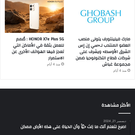
مارك فيلينتورف يتولى منصب
HONOR X7e Plus 5G : صُمم
العضو المنتدب لـ«سي إن إس
للعمل بثقة في الأماكن التي
الشرق الأوسط» ويشرف على
تعجز فيها الهواتف الأخرى عن
شركات قطاع التكنولوجيا ضمن
الاستمرار
مجموعة غباش
منذ 4 أيام
منذ 4 أيام
الأكثر مشاهدة
ديسمبر 21, 2024
‫اصرخ لتعلم أنك ما زلتَ حيّاً وأن الحياة على هذه الأرض ممكن