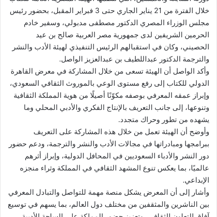
خلال الفترة من 21 يناير الجاري حتى 3 فبراير المقبل، بحضور رئيس
مجلس الوزراء المصري الدكتور مصطفى مدبولي، وسفير خادم
الحرمين الشريفين لدى جمهورية مصر العربية صالح بن عيد
الحصيني، وكان في استقبالهم الرئيس التنفيذي لهيئة الأدب والنشر
والترجمة الدكتور عبداللطيف بن عبدالعزيز الواصل.
وأكد الواصل أن الهيئة تسعى من خلال المشاركة في معرض القاهرة
الدولي للكتاب إلى رفع مستوى الوعي بالموروث الثقافي السعودي،
وإبراز عمقه المعرفي بوصفه مكوّنًا أصيلًا من هوية المملكة الثقافية
وتنوعها، إلى جانب التعريف بالإنتاج الفكري والأدبي المحلي وما
يشهده من تطور وحراك متجدد.
وأوضح أن الهيئة تعمل من خلال هذه المشاركة على التعريف
ببرامجها ومبادراتها في مجالات الأدب والنشر والترجمة، ودعم حضور
دور النشر والأدباء السعوديين في المحافل الدولية، وإبراز أثرهم
عالميًا، بما يعكس تنوع المشهد الثقافي في المملكة وثراء منجزه
الإبداعي.
وأشار إلى أن المعرض يشكل منصة مهمة للتواصل والتبادل المعرفي
بين الناشرين والمثقفين من مختلف دول العالم، بما يسهم في توسيع
آفاق التعاون الثقافي، وتعزيز حضور المملكة على الساحة الأدبية