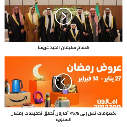
الحيد
عريسا
هشام سليمان الحيد عريسا
بخصومات
تصل
إلى
75%
أمازون
تُطلق
تخفيضات
رمضان
السنوية
بخصومات تصل إلى 75% أمازون تُطلق تخفيضات رمضان
السنوية