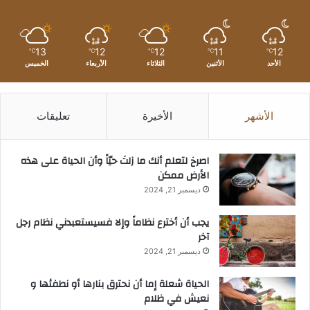
13
12
12
11
12
℃
℃
℃
℃
℃
الأحد
الأثنين
الثلاثاء
الأربعاء
الخميس
الأشهر
الأخيرة
تعليقات
‫اصرخ لتعلم أنك ما زلتَ حيّاً وأن الحياة على هذه
الأرض ممكن
ديسمبر 21, 2024
يجب أن أخترع نظاماً وإلا فسيستعبدني نظام رجل
آخر
ديسمبر 21, 2024
الحياة شعلة إما أن نحترق بنارها أو نطفئها و
نعيش في ظلام