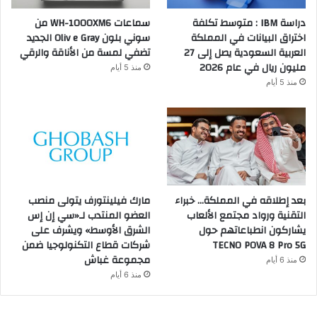
دراسة IBM : متوسط تكلفة
سماعات WH-1000XM6 من
اختراق البيانات في المملكة
سوني بلون Oliv e Gray الجديد
العربية السعودية يصل إلى 27
تضفي لمسة من الأناقة والرقي
مليون ريال في عام 2026
منذ 5 أيام
منذ 5 أيام
بعد إطلاقه في المملكة… خبراء
مارك فيلينتورف يتولى منصب
التقنية ورواد مجتمع الألعاب
العضو المنتدب لـ«سي إن إس
يشاركون انطباعاتهم حول
الشرق الأوسط» ويشرف على
TECNO POVA 8 Pro 5G
شركات قطاع التكنولوجيا ضمن
مجموعة غباش
منذ 6 أيام
منذ 6 أيام