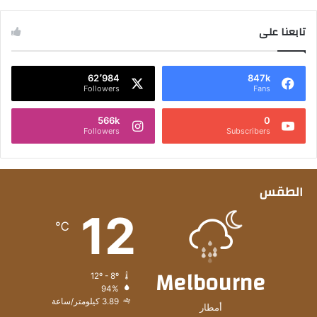
تابعنا على
62٬984
847k
Followers
Fans
566k
0
Followers
Subscribers
الطقس
12
℃
Melbourne
12º - 8º
94%
3.89 كيلومتر/ساعة
أمطار