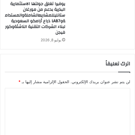
يوفيرا تغلق جولتها الاستثمارية
البذرية بدعم من مورغان
ستانليللمشاريعالشاملةوالمستدام
ةوLAB7 ذراع أرامكو السعودية
لبناء الشركات التقنية الناشئةوكور
فيجن
يوليو 8, 2026
اترك تعليقاً
لن يتم نشر عنوان بريدك الإلكتروني.
الحقول الإلزامية مشار إليها بـ
*
ا
ل
ت
ع
ل