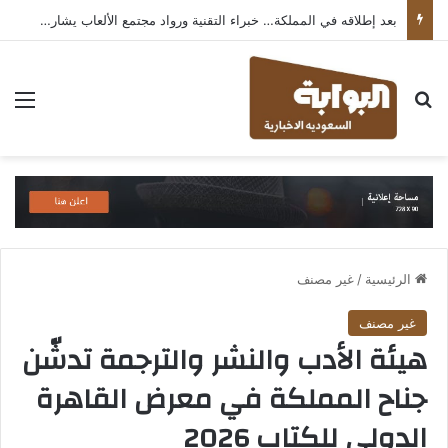
بعد إطلاقه في المملكة… خبراء التقنية ورواد مجتمع الألعاب يشاركون انطباعاتهم حول TECNO POVA 8 Pro 5G
بحث عن
الق
الرئيسية
/
غير مصنف
غير مصنف
هيئة الأدب والنشر والترجمة تدشّن
جناح المملكة في معرض القاهرة
الدولي للكتاب 2026