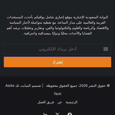
البوابة السعودية الإخبارية موقع إخباري شامل يوافيكم بأحدث المستجدات
العربية والعالمية على مدار الساعة، مع تغطية متواصلة لأخبار السياسة
والاقتصاد والرياضة والعلوم والتكنولوجيا والفن، وتقارير وتحليلات ترصد أهم
القضايا والأحداث محليًا ودوليًا بمصداقية واحترافية.
أدخل
بريدك
الإلكتروني
© حقوق النشر 2026، جميع الحقوق محفوظة | تصميم
السايت تك Alsite
Tech
الرئيسية
عن
فريق العمل
فيسبوك
‫X
لينكدإن