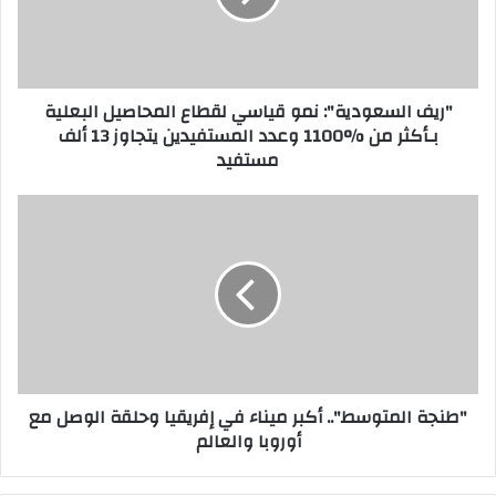
المحاصيل
البعلية
بـأكثر
من
"ريف السعودية": نمو قياسي لقطاع المحاصيل البعلية
%1100
بـأكثر من %1100 وعدد المستفيدين يتجاوز 13 ألف
وعدد
مستفيد
المستفيدين
يتجاوز
13
"طنجة
ألف
المتوسط"..
مستفيد
أكبر
ميناء
في
إفريقيا
وحلقة
الوصل
مع
"طنجة المتوسط".. أكبر ميناء في إفريقيا وحلقة الوصل مع
أوروبا
أوروبا والعالم
والعالم