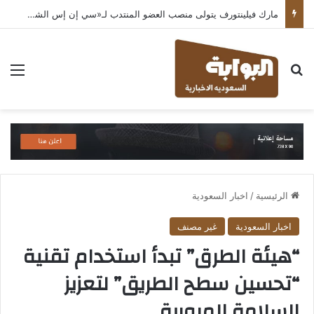
مارك فيلينتورف يتولى منصب العضو المنتدب لـ«سي إن إس الشرق الأوسط» ويشرف على شركات قطاع التكنولوجيا ضمن مجموعة غباش
بحث عن
الق
الرئيسية
/
اخبار السعودية
اخبار السعودية
غير مصنف
“هيئة الطرق” تبدأ استخدام تقنية
“تحسين سطح الطريق” لتعزيز
السلامة المرورية