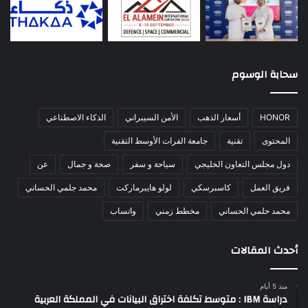
سحابة الوسوم
HONOR
أسعار الذهب
الأمن السيبراني
الذكاء الاصطناعي
المحتوى
تقنية
جامعة الفرات الأوسط التقنية
دول مجلس التعاون الخليجي
سياحة و سفر
صحة و جمال
عن
فريق العمل
كاسبرسكي
لولو هايبرماركت
محمد جلمي الحساني
محمد حلمي الحساني
مخطط زمني
واتساب
أحدث المقالات
منذ 5 أيام
دراسة IBM : متوسط تكلفة اختراق البيانات في المملكة العربية