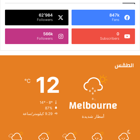
62٬984
847k
Followers
Fans
566k
0
Followers
Subscribers
الطقس
12
℃
Melbourne
14º - 8º
87%
9.29 كيلومتر/ساعة
أمطار شديدة