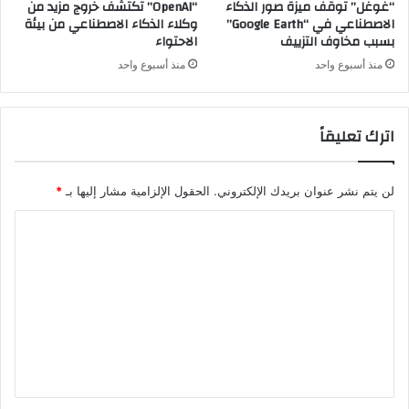
“غوغل” توقف ميزة صور الذكاء
“OpenAI” تكتشف خروج مزيد من
الاصطناعي في “Google Earth”
وكلاء الذكاء الاصطناعي من بيئة
بسبب مخاوف التزييف
الاحتواء
منذ أسبوع واحد
منذ أسبوع واحد
اترك تعليقاً
لن يتم نشر عنوان بريدك الإلكتروني.
الحقول الإلزامية مشار إليها بـ
*
ا
ل
ت
ع
ل
ي
ق