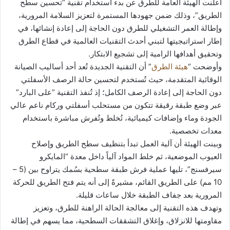
أعلنت الهيئة العامة للطرق عن بدء استخدام تقنية “تحسين سطح
الطريق”، وذلك ضمن جهودها المستمرة لتعزيز السلامة المرورية،
وإطالة العمر التشغيلي للطرق دون الحاجة إلى إعادة إنشائها، في
إطار استراتيجيتها لتبني أحدث التقنيات العالمية في قطاع الطرق
وتحقيق أهدافها الرامية إلى تشجيع الابتكار.
وأوضحت “
هيئة الطرق
” أن التقنية الجديدة تُعد أحد أساليب الصيانة
الوقائية المتقدمة، حيث تُستخدم لتحسين حالة الرصف الأسفلتي
دون الحاجة إلى إعادة الرصف الكامل؛ إذ تُنفذ التقنية “على البارد”
عبر وضع طبقة رقيقة تتكون من مستحلب أسفلتي وركام ناعم عالي
الجودة وماء وإضافات كيميائية، تُخلط وتُفرش مباشرة باستخدام
معدات تخصصية.
وبينت الهيئة أن آلية العمل تبدأ بتنظيف سطح الطريق وإصلاح
العيوب الموضعية، ثم خلط المواد آلياً داخل معدة “المايكرو
سيرفسنج”، تليها عملية فرش طبقة سطحية بسُمك يتراوح بين (5 –
10 مم) على الطريق القائم، مشيرةً إلى أنه يتم فتح الطريق للحركة
المرورية بعد جفاف الطبقة خلال ساعات قليلة.
وتهدف هذه التقنية إلى معالجة الحالة الراهنة للطرق، وتعزيز
مقاومتها للانزلاق، وإغلاق التشققات السطحية، مما يسهم في إطالة