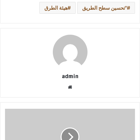
"تحسين سطح الطريق
هيئة الطرق
admin
موقع
الويب
"ريف
السعودية":
نمو
قياسي
لقطاع