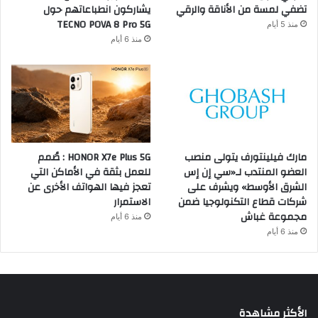
تضفي لمسة من الأناقة والرقي
يشاركون انطباعاتهم حول
TECNO POVA 8 Pro 5G
منذ 5 أيام
منذ 6 أيام
مارك فيلينتورف يتولى منصب
HONOR X7e Plus 5G : صُمم
العضو المنتدب لـ«سي إن إس
للعمل بثقة في الأماكن التي
الشرق الأوسط» ويشرف على
تعجز فيها الهواتف الأخرى عن
شركات قطاع التكنولوجيا ضمن
الاستمرار
مجموعة غباش
منذ 6 أيام
منذ 6 أيام
الأكثر مشاهدة