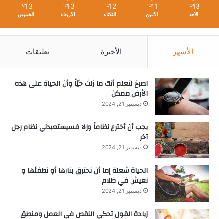
13
13
12
11
13
℃
℃
℃
℃
℃
الأحد
الأثنين
الثلاثاء
الأربعاء
الخميس
الأشهر
الأخيرة
تعليقات
‫اصرخ لتعلم أنك ما زلتَ حيّاً وأن الحياة على هذه
الأرض ممكن
ديسمبر 21, 2024
يجب أن أخترع نظاماً وإلا فسيستعبدني نظام رجل
آخر
ديسمبر 21, 2024
الحياة شعلة إما أن نحترق بنارها أو نطفئها و
نعيش في ظلام
ديسمبر 21, 2024
زيادة القول تحكي النقص في العمل ومنطق