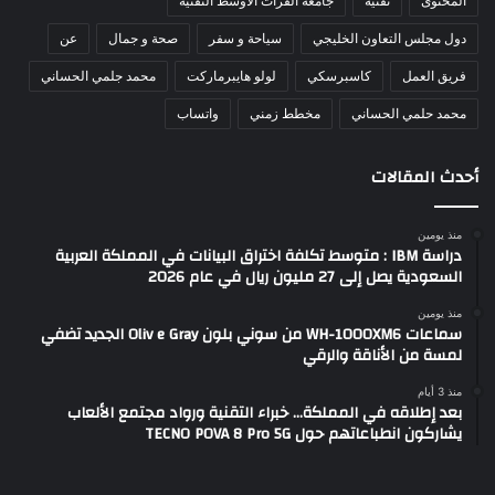
المحتوى
تقنية
جامعة الفرات الأوسط التقنية
دول مجلس التعاون الخليجي
سياحة و سفر
صحة و جمال
عن
فريق العمل
كاسبرسكي
لولو هايبرماركت
محمد جلمي الحساني
محمد حلمي الحساني
مخطط زمني
واتساب
أحدث المقالات
منذ يومين
دراسة IBM : متوسط تكلفة اختراق البيانات في المملكة العربية
السعودية يصل إلى 27 مليون ريال في عام 2026
منذ يومين
سماعات WH-1000XM6 من سوني بلون Oliv e Gray الجديد تضفي
لمسة من الأناقة والرقي
منذ 3 أيام
بعد إطلاقه في المملكة… خبراء التقنية ورواد مجتمع الألعاب
يشاركون انطباعاتهم حول TECNO POVA 8 Pro 5G