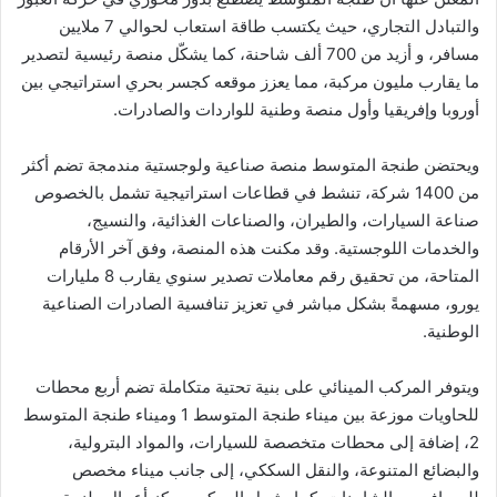
والتبادل التجاري، حيث يكتسب طاقة استعاب لحوالي 7 ملايين
مسافر، و أزيد من 700 ألف شاحنة، كما يشكّل منصة رئيسية لتصدير
ما يقارب مليون مركبة، مما يعزز موقعه كجسر بحري استراتيجي بين
أوروبا وإفريقيا وأول منصة وطنية للواردات والصادرات.
ويحتضن طنجة المتوسط منصة صناعية ولوجستية مندمجة تضم أكثر
من 1400 شركة، تنشط في قطاعات استراتيجية تشمل بالخصوص
صناعة السيارات، والطيران، والصناعات الغذائية، والنسيج،
والخدمات اللوجستية. وقد مكنت هذه المنصة، وفق آخر الأرقام
المتاحة، من تحقيق رقم معاملات تصدير سنوي يقارب 8 مليارات
يورو، مسهمةً بشكل مباشر في تعزيز تنافسية الصادرات الصناعية
الوطنية.
ويتوفر المركب المينائي على بنية تحتية متكاملة تضم أربع محطات
للحاويات موزعة بين ميناء طنجة المتوسط 1 وميناء طنجة المتوسط
2، إضافة إلى محطات متخصصة للسيارات، والمواد البترولية،
والبضائع المتنوعة، والنقل السككي، إلى جانب ميناء مخصص