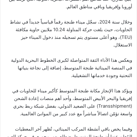
أوروبا وإفريقيا وباقي مناطق العالم.
وخلال سنة 2024، سجّل ميناء طنجة رقماً قياسياً جديداً في نشاط
الحاويات، حيث بلغت حركة المناولة 10.24 ملايين حاوية مكافئة
(TEU)، وهو أعلى مستوى يتم تسجيله منذ دخول الميناء حيز
الاستغلال.
ويعكس هذا الأداء الثقة المتواصلة لكبرى الخطوط البحرية الدولية
في المنصة المينائية طنجة المتوسط، إضافة إلى نجاعة بنياتها
التحتية وجودة خدماتها التشغيلية.
ويؤكد هذا الإنجاز مكانة طنجة المتوسط كأكبر ميناء للحاويات في
إفريقيا والبحر الأبيض المتوسط، وأحد أهم منصات إعادة الشحن
(Transshipment) على الصعيد الدولي، بفضل شبكة ربط بحري
واسعة تؤمّن اتصالاً مباشراً مع عدد كبير من الموانئ العالمية.
وفيما يخص باقي أنشطة المركب المينائي، تُظهر آخر المعطيات
المُعلن عنها أن طنجة المتوسط يضطلع بدور محوري في حركة العبور