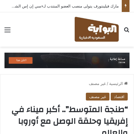
مارك فيلينتورف يتولى منصب العضو المنتدب لـ«سي إن إس الشرق الأوسط» ويشرف على شركات قطاع التكنولوجيا ضمن مجموعة غباش
بحث عن
الق
الرئيسية
/
غير مصنف
اقتصاد
غير مصنف
“طنجة المتوسط”.. أكبر ميناء في
إفريقيا وحلقة الوصل مع أوروبا
والعالم