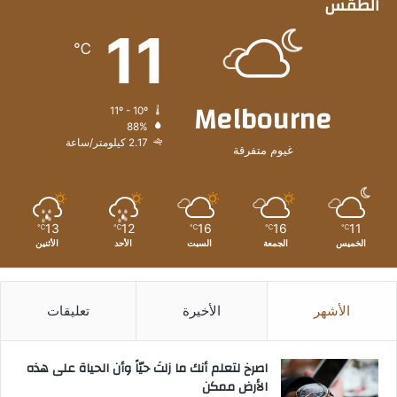
الطقس
11
℃
Melbourne
11º - 10º
88%
2.17 كيلومتر/ساعة
غيوم متفرقة
13
12
16
16
11
℃
℃
℃
℃
℃
الخميس
الجمعة
السبت
الأحد
الأثنين
الأشهر
الأخيرة
تعليقات
‫اصرخ لتعلم أنك ما زلتَ حيّاً وأن الحياة على هذه
الأرض ممكن