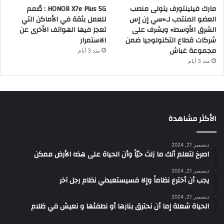
مارك فيلينتورف يتولى منصب
HONOR X7e Plus 5G : صُمم
العضو المنتدب لـ«سي إن إس
للعمل بثقة في الأماكن التي
الشرق الأوسط» ويشرف على
تعجز فيها الهواتف الأخرى عن
شركات قطاع التكنولوجيا ضمن
الاستمرار
مجموعة غباش
منذ 3 أيام
منذ 3 أيام
الأكثر مشاهدة
ديسمبر 21, 2024
‫اصرخ لتعلم أنك ما زلتَ حيّاً وأن الحياة على هذه الأرض ممكن
ديسمبر 21, 2024
يجب أن أخترع نظاماً وإلا فسيستعبدني نظام رجل آخر
ديسمبر 21, 2024
الحياة شعلة إما أن نحترق بنارها أو نطفئها و نعيش في ظلام