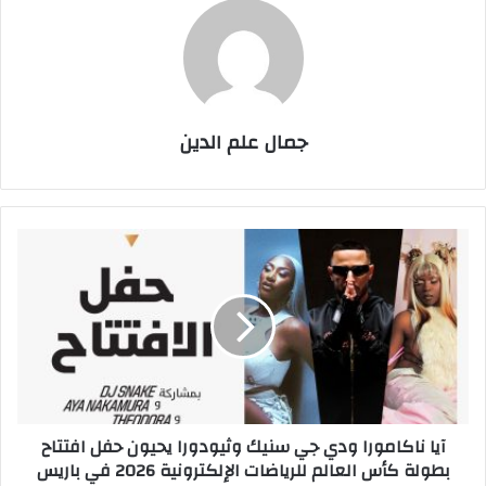
جمال علم الدين
آيا
ناكامورا
ودي
جي
سنيك
وثيودورا
يحيون
حفل
افتتاح
آيا ناكامورا ودي جي سنيك وثيودورا يحيون حفل افتتاح
بطولة
بطولة كأس العالم للرياضات الإلكترونية 2026 في باريس
كأس