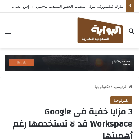
مارك فيلينتورف يتولى منصب العضو المنتدب لـ«سي إن إس الشرق الأوسط» ويشرف على شركات قطاع التكنولوجيا ضمن مجموعة غباش
بحث عن
الق
الرئيسية
/
تكنولوجيا
تكنولوجيا
3 مزايا خفية فى Google
Workspace قد لا تستخدمها رغم
أهميتها