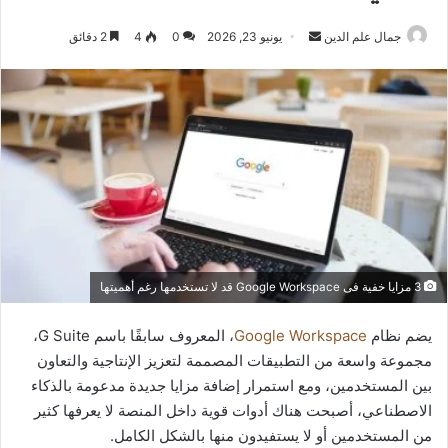
أرسل
جمال علم الدين
يونيو 23, 2026
0
4
2 دقائق
بريدا
إلكترونيا
3 مزايا خفية فى Google Workspace قد لا تستخدمها رغم أهميتها
يضم نظام
Google Workspace
، المعروف سابقًا باسم G Suite،
مجموعة واسعة من التطبيقات المصممة لتعزيز الإنتاجية والتعاون
بين المستخدمين، ومع استمرار إضافة مزايا جديدة مدعومة بالذكاء
الاصطناعي، أصبحت هناك أدوات قوية داخل المنصة لا يعرفها كثير
من المستخدمين أو لا يستفيدون منها بالشكل الكامل.