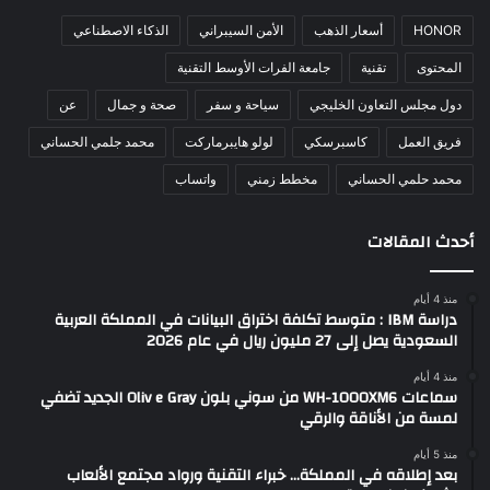
HONOR
أسعار الذهب
الأمن السيبراني
الذكاء الاصطناعي
المحتوى
تقنية
جامعة الفرات الأوسط التقنية
دول مجلس التعاون الخليجي
سياحة و سفر
صحة و جمال
عن
فريق العمل
كاسبرسكي
لولو هايبرماركت
محمد جلمي الحساني
محمد حلمي الحساني
مخطط زمني
واتساب
أحدث المقالات
منذ 4 أيام
دراسة IBM : متوسط تكلفة اختراق البيانات في المملكة العربية
السعودية يصل إلى 27 مليون ريال في عام 2026
منذ 4 أيام
سماعات WH-1000XM6 من سوني بلون Oliv e Gray الجديد تضفي
لمسة من الأناقة والرقي
منذ 5 أيام
بعد إطلاقه في المملكة… خبراء التقنية ورواد مجتمع الألعاب