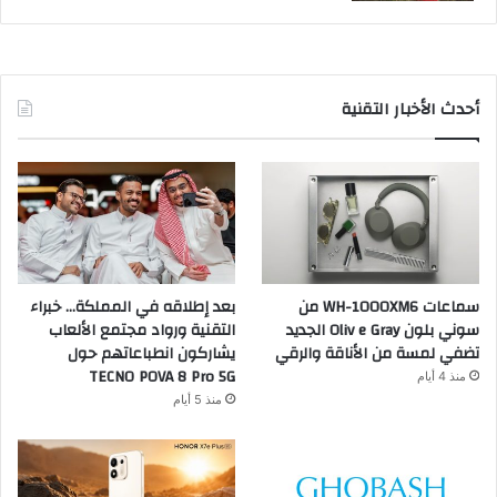
أحدث الأخبار التقنية
سماعات WH-1000XM6 من
بعد إطلاقه في المملكة… خبراء
سوني بلون Oliv e Gray الجديد
التقنية ورواد مجتمع الألعاب
تضفي لمسة من الأناقة والرقي
يشاركون انطباعاتهم حول
TECNO POVA 8 Pro 5G
منذ 4 أيام
منذ 5 أيام