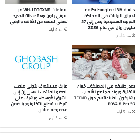
دراسة IBM : متوسط تكلفة
سماعات WH-1000XM6 من
اختراق البيانات في المملكة
سوني بلون Oliv e Gray الجديد
العربية السعودية يصل إلى 27
تضفي لمسة من الأناقة والرقي
مليون ريال في عام 2026
منذ 4 أيام
منذ 4 أيام
بعد إطلاقه في المملكة… خبراء
مارك فيلينتورف يتولى منصب
التقنية ورواد مجتمع الألعاب
العضو المنتدب لـ«سي إن إس
يشاركون انطباعاتهم حول TECNO
الشرق الأوسط» ويشرف على
POVA 8 Pro 5G
شركات قطاع التكنولوجيا ضمن
مجموعة غباش
منذ 5 أيام
منذ 5 أيام