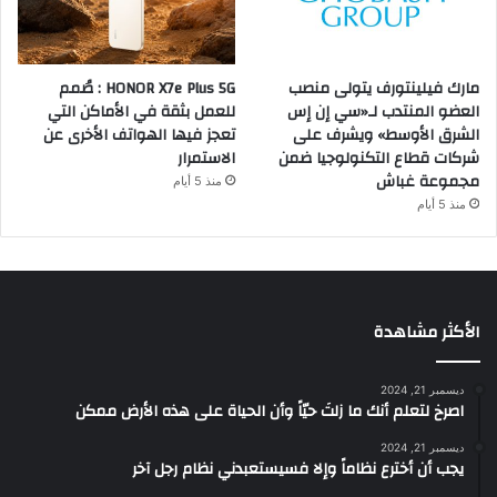
مارك فيلينتورف يتولى منصب
HONOR X7e Plus 5G : صُمم
العضو المنتدب لـ«سي إن إس
للعمل بثقة في الأماكن التي
الشرق الأوسط» ويشرف على
تعجز فيها الهواتف الأخرى عن
شركات قطاع التكنولوجيا ضمن
الاستمرار
مجموعة غباش
منذ 5 أيام
منذ 5 أيام
الأكثر مشاهدة
ديسمبر 21, 2024
‫اصرخ لتعلم أنك ما زلتَ حيّاً وأن الحياة على هذه الأرض ممكن
ديسمبر 21, 2024
يجب أن أخترع نظاماً وإلا فسيستعبدني نظام رجل آخر