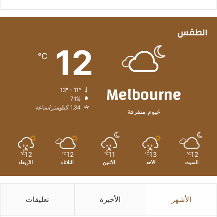
الطقس
12
℃
Melbourne
13º - 11º
71%
1.34 كيلومتر/ساعة
غيوم متفرقة
12
12
11
13
12
℃
℃
℃
℃
℃
السبت
الأحد
الأثنين
الثلاثاء
الأربعاء
الأشهر
الأخيرة
تعليقات