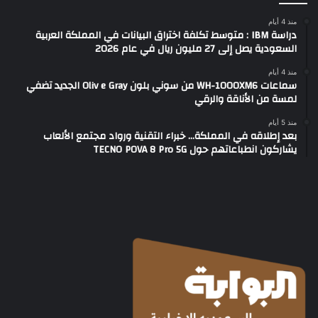
منذ 4 أيام
دراسة IBM : متوسط تكلفة اختراق البيانات في المملكة العربية
السعودية يصل إلى 27 مليون ريال في عام 2026
منذ 4 أيام
سماعات WH-1000XM6 من سوني بلون Oliv e Gray الجديد تضفي
لمسة من الأناقة والرقي
منذ 5 أيام
بعد إطلاقه في المملكة… خبراء التقنية ورواد مجتمع الألعاب
يشاركون انطباعاتهم حول TECNO POVA 8 Pro 5G