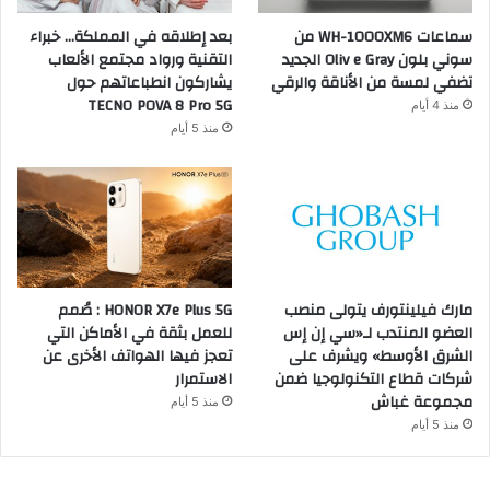
سماعات WH-1000XM6 من
بعد إطلاقه في المملكة… خبراء
سوني بلون Oliv e Gray الجديد
التقنية ورواد مجتمع الألعاب
تضفي لمسة من الأناقة والرقي
يشاركون انطباعاتهم حول
TECNO POVA 8 Pro 5G
منذ 4 أيام
منذ 5 أيام
مارك فيلينتورف يتولى منصب
HONOR X7e Plus 5G : صُمم
العضو المنتدب لـ«سي إن إس
للعمل بثقة في الأماكن التي
الشرق الأوسط» ويشرف على
تعجز فيها الهواتف الأخرى عن
شركات قطاع التكنولوجيا ضمن
الاستمرار
مجموعة غباش
منذ 5 أيام
منذ 5 أيام