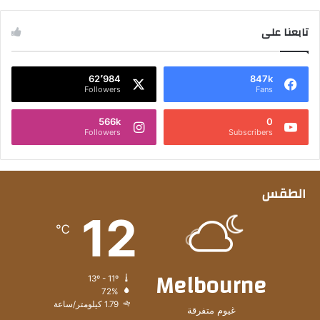
تابعنا على
62٬984
847k
Followers
Fans
566k
0
Followers
Subscribers
الطقس
12
℃
Melbourne
13º - 11º
72%
1.79 كيلومتر/ساعة
غيوم متفرقة