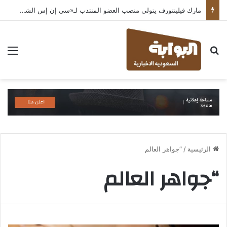
مارك فيلينتورف يتولى منصب العضو المنتدب لـ«سي إن إس الشرق الأوسط» ويشرف على شركات قطاع التكنولوجيا ضمن مجموعة غباش
بحث عن
الق
الرئيسية
/
“جواهر العالم
“جواهر العالم