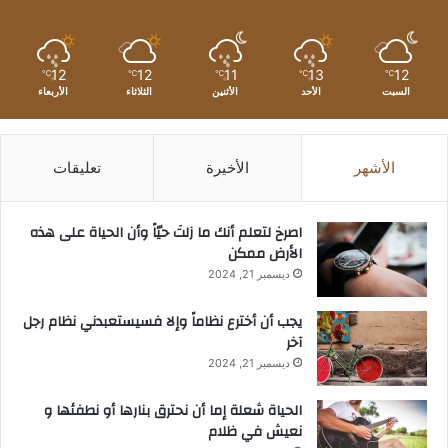
12
12
11
13
12
℃
℃
℃
℃
℃
السبت
الأحد
الأثنين
الثلاثاء
الأربعاء
الأشهر
الأخيرة
تعليقات
‫اصرخ لتعلم أنك ما زلتَ حيّاً وأن الحياة على هذه
الأرض ممكن
ديسمبر 21, 2024
يجب أن أخترع نظاماً وإلا فسيستعبدني نظام رجل
آخر
ديسمبر 21, 2024
الحياة شعلة إما أن نحترق بنارها أو نطفئها و
نعيش في ظلام