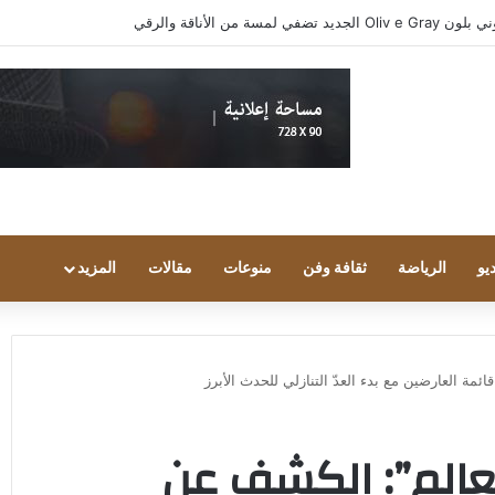
واد مجتمع الألعاب يشاركون انطباعاتهم حول TECNO POVA 8 Pro 5G
يو
الرياضة
ثقافة وفن
منوعات
مقالات
المزيد
مة العارضين مع بدء العدّ التنازلي للحدث الأبرز
لعالم”: الكشف عن