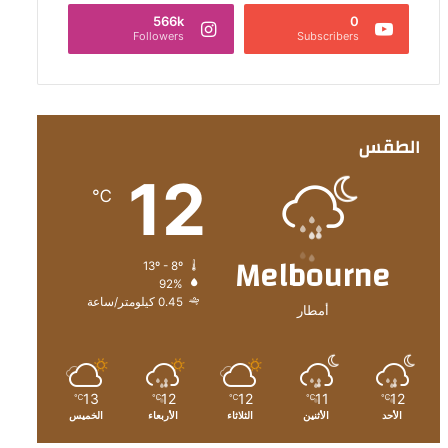
566k
0
Followers
Subscribers
الطقس
12
℃
Melbourne
13º - 8º
92%
0.45 كيلومتر/ساعة
أمطار
13
12
12
11
12
℃
℃
℃
℃
℃
الأحد
الأثنين
الثلاثاء
الأربعاء
الخميس