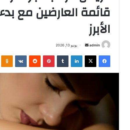
قائمة العارضين مع بدء ا
الأبرز
أرسل
admin
يونيو 13, 2026
بريدا
فيسبوك
‫X
لينكدإن
بينتيريست
i
إلكترونيا