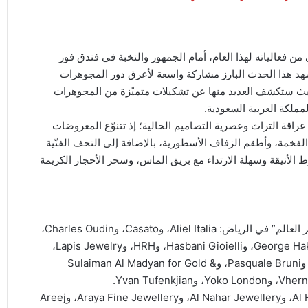
2026 لافتتاح المرحلة الأولى من فعالياته لهذا العام، أمام الجمهور والنخبة في فندق فور
 الفترة الممتدّة من 15 إلى 19 يونيو، سيشهد هذا الحدث البارز مشاركة واسعة لأعرق دور المجوهرات
حيث ستكشف العديد منها عن تشكيلات متميّزة من المجوهرات
مملكة العربية السعودية.
 عراقة التراث وعصرية التصاميم الحالية؛ إذ تتنوّع المعروضات
الفخمة، وأطقم الزفاف الأسطورية، بالإضافة إلى التحف الفنّية
 الأنيقة وسهلة الارتداء مع بريق الماس، وسحر الأحجار الكريمة
تشمل العلامات التجارية التي تعرض إبداعاتها في معرض “جواهر العالم” في الرياض: Aliel Italia، وCasato، وCharles Oudin،
وDe Beers، وDavidor، وEtho Maria، وFerri Firenze، وGeorge Hakim، وHasbani Gioielli، وHRH، وLapis Jewelry،
وLuca Carati، وLuvor، و Moussaieff Jewellers، وNsouli، وPasquale Bruni، وSulaiman Al Madyan for Gold &
كما تُعرض أيضًا الإبداعات الاستثنائية لكلّ من: Al Hashimi Pearls، وAl Nahar Jewellery، وAraya Fine Jewellery، وAreej