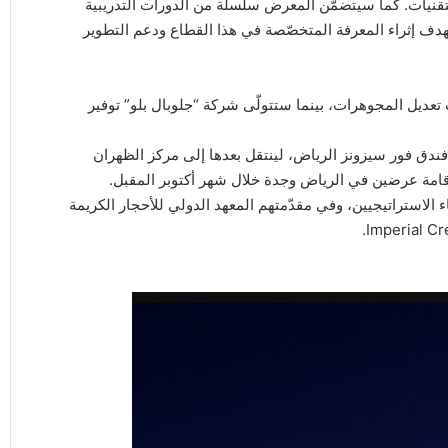
قنيات. كما سيتضمّن المعرض سلسلة من الدورات التدريبية
 بهدف إثراء المعرفة المتخصّصة في هذا القطاع ودعم التطوير
تعديل المجوهرات، بينما ستتولّى شركة “جلوبال بلو” توفير
 العالم” في الفترة من 15 إلى 19 يونيو في فندق فور سيزونز الرياض، لينتقل بعدها إلى مركز الظهران
2026 بدعم نخبة من الشركاء الاستراتيجيين، وفي مقدّمتهم المعهد الدولي للأحجار الكريمة