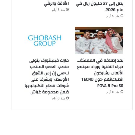
يصل إلى 27 مليون ريال في
الأناقة والرقي
عام 2026
منذ 5 أيام
منذ 5 أيام
بعد إطلاقه في المملكة…
مارك فيلينتورف يتولى
خبراء التقنية ورواد مجتمع
منصب العضو المنتدب
الألعاب يشاركون
لـ«سي إن إس الشرق
انطباعاتهم حول TECNO
الأوسط» ويشرف على
POVA 8 Pro 5G
شركات قطاع التكنولوجيا
ضمن مجموعة غباش
منذ 6 أيام
منذ 6 أيام