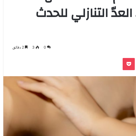
لعدّ التنازلي للحدث
0
3
2 دقائق
‫Pocket
Odnoklassnik