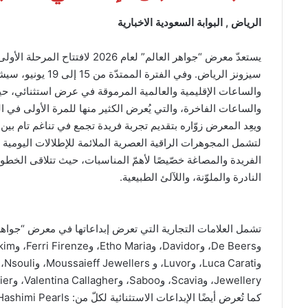
الرياض , البوابة السعودية الاخبارية
يستعدّ معرض “جواهر العالم” لعام 
سيزونز الرياض. وفي
والساعات الإقليمية والعالمية المرموقة في عرض استثنائي، 
والساعات الفاخرة، والتي يُعرض الكثير منها للمرة الأولى في ال
ويعِد المعرض زوّاره بتقديم تجربة فريدة تجمع في تناغم تام بين
لتشمل المجوهرات الراقية العصرية الملائمة للإطلالات اليومية 
الفريدة والمصاغة خصّيصًا لأهمّ المناسبات، حيث تتلاقى الخطوط
النادرة والملوّنة، واللآلئ الطبيعية.
Jewellery، وScavia، وSaboo، وValentina Callagher، وVhernier، وYoko London، وYvan Tufenkjian.