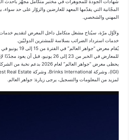
شهادات الجودة للمجوهرات في مختبر متكامل مجهّز بأحدث الت
المجّانية التي يقدّمها المعهد للعارضين والزوّار على حد سواء،
المهني والشخصي.
ولأوّل مرّة، سيُتاح مشغل متكامل داخل المعرض لتقديم خدمات 
خدمات استرداد الضرائب بسلاسة للمشترين الدوليّين.
يُقام معرض “جواهر
للمعارض في الخبر من 23 إلى 26 يونيو، قبل أن يعود مجدّدًا لإقامة عرضين في الرياض وجدة خلال شهر أكتوبر المقبل.
يحظى معرض “جواهر العالم” لعام 
(IGI)، وشركة Brinks International، وشركة Imperial Crest Real Estate.
لمزيد من المعلومات والتسجيل، يرجى زيارة: جواهر العالم.