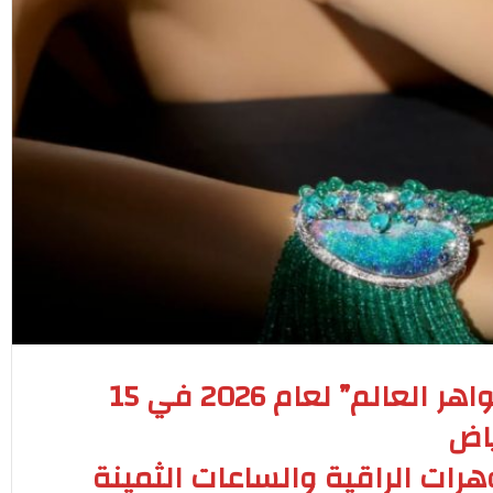
• افتتاح أولى فعاليّات سلسلة “جواهر العالم” لعام 2026 في 15
ياض
رات الراقية والساعات الثمينة