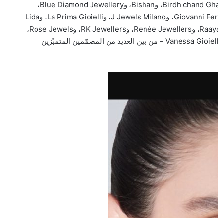
Ibrahim Abdulla Aldubaikhi، وAzar Gems، وBirdhichand Ghanshyamdas، وBishan، وBlue Diamond Jewellery،
وCarlo Barberis، وCollaro Jewels، وDevji Aurum، وGiovanni Ferraris، وJ Jewels Milano، وLa Prima Gioielli، وLida
Diamond، وNigaam Jewels، وPrimus، وRaaya Fine Jewellery، وRenée Jewellers، وRK Jewellers، وRose Jewels،
وRosetta Fine Jewellery، وSandy Tabet، وTariq Riaz، وVanessa Gioielli – من بين العديد من المصمّمين المتميّزين