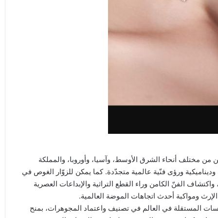
من مختلف أنحاء الشرق الأوسط، وآسيا، وأوروبا، والمملكة
وديناميكية ورؤى فنّية عالمية متجدّدة. كما يمكن للزوّار الغوص في
اكتشاف الفنّ الكامن وراء القطع التراثية والإبداعات العصرية
الإرث ومواكبة أحدث اتجاهات الموضة العالمية.
 الكريمة (IGI)، إحدى أكبر المؤسسات المستقلة في العالم في تصنيف واعتماد المجوهرات، بمنح